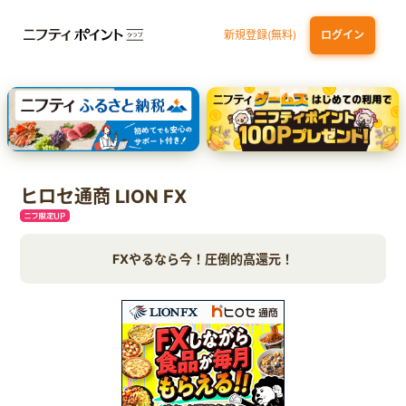
新規登録(無料)
ログイン
三井住友カード ゴールド（NL）（家族カード発行）
dカード GOLD
【実質初月無料】DMM | Disney+(ディズニープラス) セットプラン
SBI証券 確定拠出年金（iDeCo）
ヒロセ通商 LION FX
FXやるなら今！圧倒的高還元！