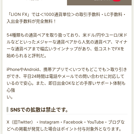
「LION FX」では＜1000通貨単位＞の取引手数料・LC手数料・
入出金手数料が完全無料！
54種類もの通貨ペアを取り扱っており、米ドル/円やユーロ/米ド
ルなどといったメジャーな通貨ペアから人気の通貨ペア、マイナ
ーな通貨ペアまで幅広いラインナップがあり、低コストでFXを
始められると評判だ。
iPhoneやAndroid、携帯アプリで＜いつでもどこでも＞取り引き
ができ、平日24時間は電話やメールでの問い合わせに対応して
いるので安心。また、即日出金OKなどの手厚いサポート体制も
心強
い。
SNSでの拡散は禁止です。
X（旧Twitter）・Instagram・Facebook・YouTube・ブログな
どへの掲載が発覚した場合はポイント付与対象外となります。