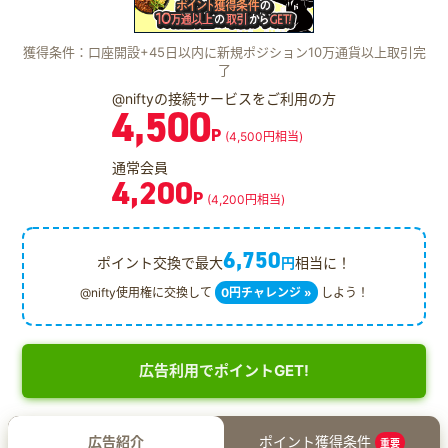
獲得条件：口座開設+45日以内に新規ポジション10万通貨以上取引完
了
@niftyの接続サービスをご利用の方
4,500
P
(4,500円相当)
通常会員
4,200
P
(4,200円相当)
6,750
ポイント交換で最大
円
相当に！
@nifty使用権に交換して
0円チャレンジ »
しよう！
広告利用でポイントGET!
広告紹介
ポイント獲得条件
重要