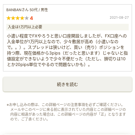
BANBANさん 50代 / 男性
4
2021-08-27
入金は1万円以上必要
小遣い程度でFXやろうと思い口座開設しましたが、FX口座への
入金単位が1万円以上なので、少々敷居が高め（小遣いなの
で。。）。スプレッドは狭いけど、買い（売り）ポジションを
持つ際、現在価格から3pips（だったと思います）じゃないと指
値設定ができないようで少々不便だった（ただし、損切りは10
とか20pips単位でやるので問題ないかも）。
続きを読む
※お申し込みの際は、この詳細ページの注意事項を必ずご確認ください。
メールやこのページに来る前に表示されていた内容とこの詳細ページの
内容に相違があった場合は、この詳細ページの内容が「正」となります
ので、ご了承ください。