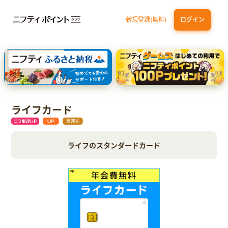
新規登録(無料)
ログイン
三井住友カード ゴールド（NL）（家族カード発行）
dカード GOLD
【実質初月無料】DMM | Disney+(ディズニープラス) セットプラン
SBI証券 確定拠出年金（iDeCo）
ライフカード
ライフのスタンダードカード