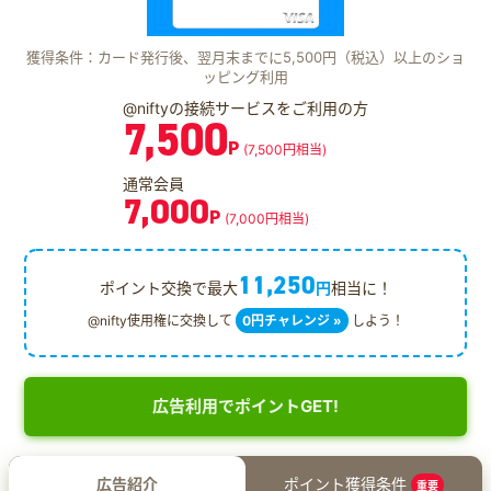
獲得条件：カード発行後、翌月末までに5,500円（税込）以上のショ
ッピング利用
@niftyの接続サービスをご利用の方
7,500
P
(7,500円相当)
通常会員
7,000
P
(7,000円相当)
11,250
ポイント交換で最大
円
相当に！
@nifty使用権に交換して
0円チャレンジ »
しよう！
広告利用でポイントGET!
広告紹介
ポイント獲得条件
重要