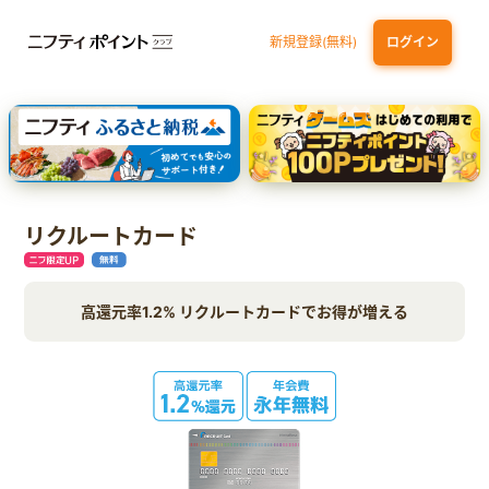
新規登録(無料)
ログイン
エポスカード【最短1週間程度付与】
【親権者さまの代理申込専用】三井住友銀行Oliveお子さま用口座
三井住友カード（NL）
リクルートカード
高還元率1.2% リクルートカードでお得が増える