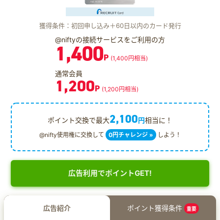
獲得条件：初回申し込み＋60日以内のカード発行
@niftyの接続サービスをご利用の方
1,400
P
(1,400円相当)
通常会員
1,200
P
(1,200円相当)
2,100
ポイント交換で最大
円
相当に！
@nifty使用権に交換して
0円チャレンジ »
しよう！
広告利用でポイントGET!
広告紹介
ポイント獲得条件
重要