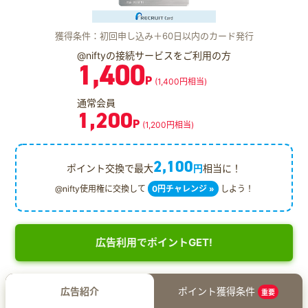
獲得条件：初回申し込み＋60日以内のカード発行
@niftyの接続サービスをご利用の方
1,400
P
(1,400円相当)
通常会員
1,200
P
(1,200円相当)
2,100
ポイント交換で最大
円
相当に！
@nifty使用権に交換して
0円チャレンジ »
しよう！
広告利用でポイントGET!
広告紹介
ポイント獲得条件
重要