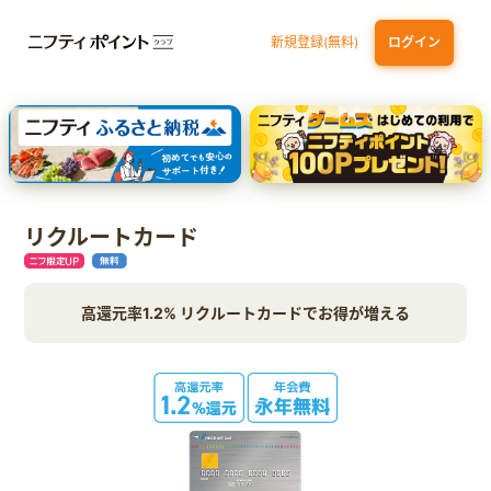
新規登録(無料)
ログイン
dカード GOLD
三井住友カード ゴールド（NL）（家族カード発行）
【実質初月無料】DMM | Disney+(ディズニープラス) セットプラン
SBI証券 確定拠出年金（iDeCo）
リクルートカード
高還元率1.2% リクルートカードでお得が増える