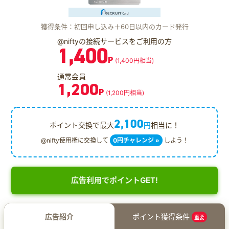
獲得条件：初回申し込み＋60日以内のカード発行
@niftyの接続サービスをご利用の方
1,400
P
(1,400円相当)
通常会員
1,200
P
(1,200円相当)
2,100
ポイント交換で最大
円
相当に！
@nifty使用権に交換して
0円チャレンジ »
しよう！
広告利用でポイントGET!
広告紹介
ポイント獲得条件
重要