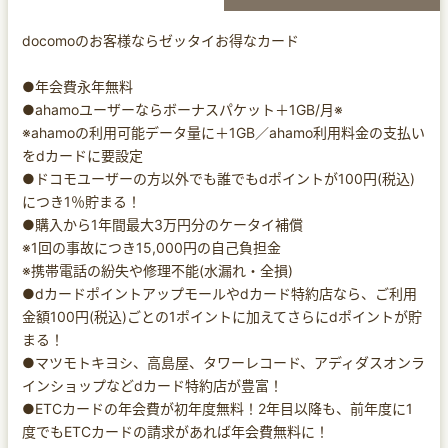
docomoのお客様ならゼッタイお得なカード
●年会費永年無料
●ahamoユーザーならボーナスパケット＋1GB/月※
※ahamoの利用可能データ量に＋1GB／ahamo利用料金の支払い
をdカードに要設定
●ドコモユーザーの方以外でも誰でもdポイントが100円(税込)
につき1％貯まる！
●購入から1年間最大3万円分のケータイ補償
※1回の事故につき15,000円の自己負担金
※携帯電話の紛失や修理不能(水漏れ・全損)
●dカードポイントアップモールやdカード特約店なら、ご利用
金額100円(税込)ごとの1ポイントに加えてさらにdポイントが貯
まる！
●マツモトキヨシ、高島屋、タワーレコード、アディダスオンラ
インショップなどdカード特約店が豊富！
●ETCカードの年会費が初年度無料！2年目以降も、前年度に1
度でもETCカードの請求があれば年会費無料に！