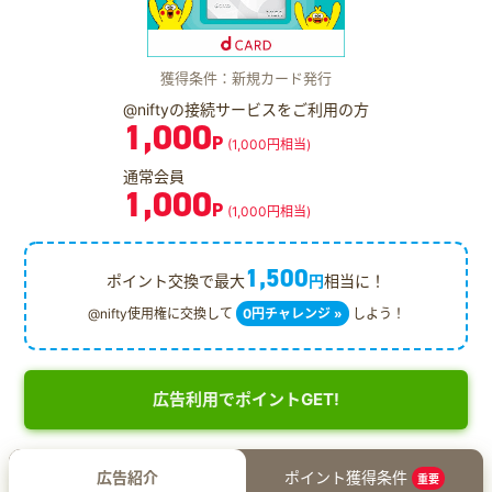
獲得条件：新規カード発行
@niftyの接続サービスをご利用の方
1,000
P
(1,000円相当)
通常会員
1,000
P
(1,000円相当)
1,500
ポイント交換で最大
円
相当に！
@nifty使用権に交換して
0円チャレンジ »
しよう！
広告利用でポイントGET!
広告紹介
ポイント獲得条件
重要