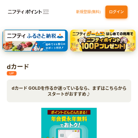
新規登録(無料)
ログイン
dカード GOLD
三井住友カード ゴールド（NL）（家族カード発行）
【実質初月無料】DMM | Disney+(ディズニープラス) セットプラン
SBI証券 確定拠出年金（iDeCo）
dカード
dカード GOLDを作るか迷っているなら、まずはこちらから
スタートがおすすめ♪