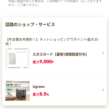
内容に相違があった場合は、この詳細ページの内容が「正」となります
ので、ご了承ください。
話題のショップ・サービス
【年会費永年無料！】ネットショッピングでポイント最大30
倍！
エポスカード【最短1週間程度付与】
9,000
最大
P
Ugreen
8.5
最大
%