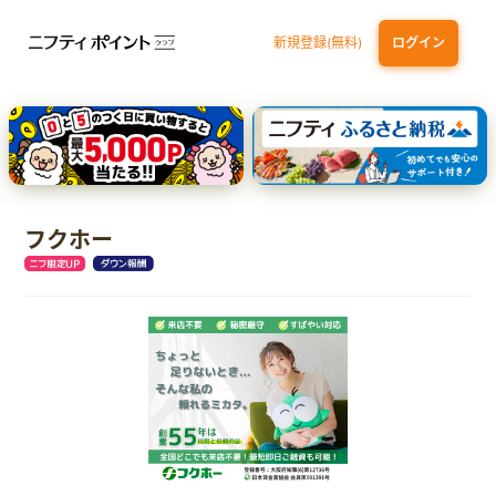
新規登録(無料)
ログイン
三井住友カード（NL）オーロラデザイン
【三井住友銀行口座お持ちの方専用】Olive口座切替
P-one Wiz
ライフカードビジネスライトプラス
dカード
フクホー