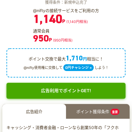
獲得条件：新規申込完了
@niftyの接続サービスをご利用の方
1,140
P
(1,140円相当)
通常会員
950
P
(950円相当)
1,710
ポイント交換で最大
円
相当に！
@nifty使用権に交換して
0円チャレンジ »
しよう！
広告利用でポイントGET!
広告紹介
ポイント獲得条件
重要
キャッシング・消費者金融・ローンなら創業50年の「フクホ