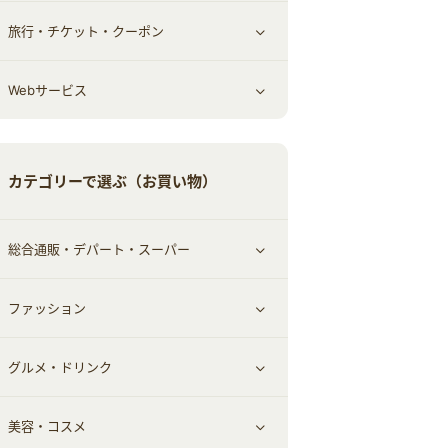
旅行・チケット・クーポン
エコ・エネルギー
仕事・転職
オフィス・文具
すべて見る
Webサービス
車情報・カーシェア・レンタル
ゲーム・趣味
すべて見る
中古車
音楽・シネマ・エンタメ
旅行・レジャー・航空券・宿泊
すべて見る
カテゴリーで選ぶ（お買い物）
結婚・恋愛
本
チケット・クーポン・チラシ
Webサービス(コミュニティ)
総合通販・デパート・スーパー
お役立ち
ファッション
すべて見る
赤ちゃん・こども・マタニティ
グルメ・ドリンク
総合通販
すべて見る
ペット
美容・コスメ
デパート・スーパー
ファッション
すべて見る
ふるさと納税