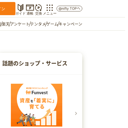
イン
@nifty TOPへ
ガイド
通帳
交換
メニュー
行
楽天
アンケート
テンタメ
ゲーム
キャンペーン
マイショップ
友達紹介
話題のショップ・サービス
ご意見箱