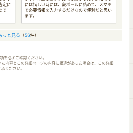
査定に
には惜しい時には、段ボールに詰めて、スマホ
たで
で必要情報を入力するだけなので便利だと思い
ます。
もっと見る
（
56
件）
事項を必ずご確認ください。
いた内容とこの詳細ページの内容に相違があった場合は、この詳細
了承ください。