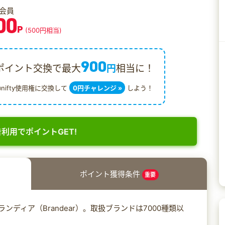
会員
00
P
(500円相当)
900
ポイント交換で最大
円
相当に！
@nifty使用権に交換して
0円チャレンジ »
しよう！
利用でポイントGET!
ポイント獲得条件
重要
ディア（Brandear）。取扱ブランドは7000種類以
！