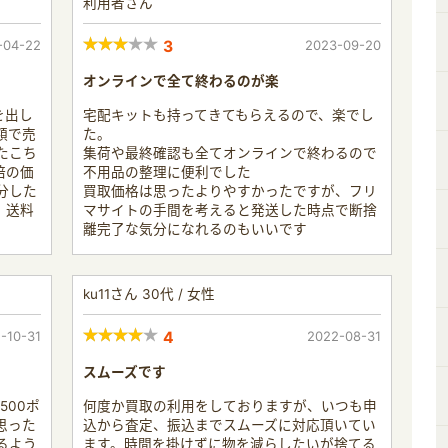
利用者さん
-04-22
3
2023-09-20
オンラインで全て終わるのが楽
を出し
宅配キットも持ってきてもらえるので、楽でし
額で売
た。
たこち
集荷や最終確認も全てオンラインで終わるので
倍の価
不用品の整理に便利でした
分した
買取価格は思ったよりやすかったですが、フリ
。送料
マサイトの手間を考えると発送した時点で断捨
離完了な気分になれるのもいいです
ku11さん 30代 / 女性
-10-31
4
2022-08-31
スムーズです
500ポ
何度か買取の利用をしておりますが、いつも申
思った
込から査定、振込までスムーズに対応頂いてい
るよう
ます。時間を掛けずに物を減らしたいが捨てる