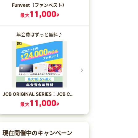
Funvest（ファンベスト）
11,000
最大
P
年会費はずっと無料♪
JCB ORIGINAL SERIES：JCB CARD W/JCB CARD W plus L
11,000
最大
P
現在開催中のキャンペーン