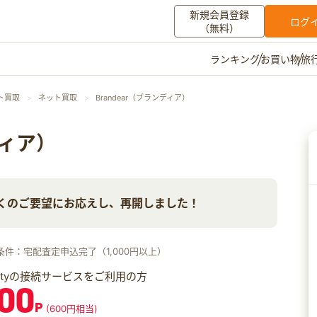
新規会員登録
ログ
（無料）
お買い物
旅
ランキング
マイメニュー
ト買取
ネット買取
Brandear（ブランディア）
ポイント通帳
ポイント交換
登録情報
ディア）
その他
くのご要望にお応えし、再開しました！
お知らせ
初心者ガイド
よくある質問
キャンペーン
お問い合わせ
条件：宅配査定申込完了（1,000円以上）
ログイン
iftyの接続サービスをご利用の方
00
P
(600円相当)