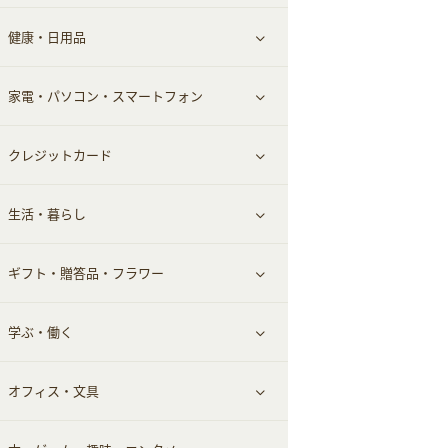
健康・日用品
インナー・下着
グルメ
すべて見る
家電・パソコン・スマートフォン
靴・フットウェア
ドリンク
スキンケア
すべて見る
クレジットカード
小物・かばん
お酒
メイクアップ
健康食品｜青汁・飲料
すべて見る
生活・暮らし
スーツ・フォーマル
食材宅配
ヘアケア
健康食品｜乳酸菌・ケフィア
家電・パソコン・ソフトウェア
すべて見る
ギフト・贈答品・フラワー
メンズ美容
健康食品｜その他
スマホ・携帯電話・SIM
クレジットカード
すべて見る
学ぶ・働く
美容・ダイエット用品
スポーツ・フィットネス
車情報・カーシェア・レンタル
すべて見る
オフィス・文具
脱毛用品
日用品・薬局・からだ
お役立ち
ギフト・贈答品
すべて見る