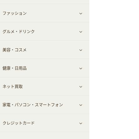
ファッション
すべて見る
グルメ・ドリンク
総合通販
すべて見る
美容・コスメ
ファッション
すべて見る
健康・日用品
インナー・下着
グルメ
すべて見る
ネット買取
スーツ・フォーマル
お酒
ヘアケア
すべて見る
家電・パソコン・スマートフォン
食材宅配
エステ・サロン
スポーツ・フィットネス
すべて見る
クレジットカード
ウォーターサーバー
メンズ美容
日用品・薬局・からだ
ネット買取
すべて見る