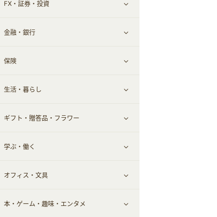
FX・証券・投資
家電・パソコン・ソフトウェア
すべて見る
金融・銀行
通信・レンタルサーバー
クレジットカード
すべて見る
保険
スマホアプリ
FX
すべて見る
生活・暮らし
スマホ・携帯電話・SIM
証券
銀行・ネット銀行
すべて見る
ギフト・贈答品・フラワー
定額制有料コンテンツ
仮想通貨
キャッシング・ローン
保険相談・面談
すべて見る
学ぶ・働く
その他投資
その他金融
住まい・暮らし
すべて見る
オフィス・文具
不動産
ギフト・贈答品
すべて見る
本・ゲーム・趣味・エンタメ
引越し
習い事・学習・学校
すべて見る