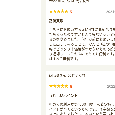
wasabi8さん 60代 / 女性
5
2024
高価買取！
こちらにお願いする前にH社に見積もり
たもらったのですがとんでもない安い金
るのをやめました。何年か前にお願いし
らに出してみることに。なんとH社の10
格でビックリ！価格がつかないものも処
り返却してもらえるのでとても便利です
はすべて無料です。
iolite3さん 50代 / 女性
5
2022
うれしいポイント
初めての利用かつ1000円以上の査定額で
イントがつくというものです。査定額も
以上にありましたし、安いという声もあ