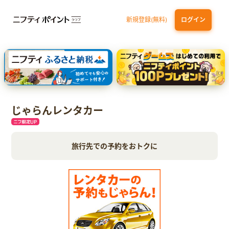
新規登録(無料)
ログイン
dカード GOLD
三井住友カード ゴールド（NL）（家族カード発行）
【実質初月無料】DMM | Disney+(ディズニープラス) セットプラン
SBI証券 確定拠出年金（iDeCo）
じゃらんレンタカー
旅行先での予約をおトクに