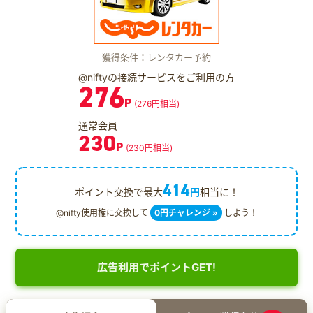
獲得条件：レンタカー予約
@niftyの接続サービスをご利用の方
276
P
(276円相当)
通常会員
230
P
(230円相当)
414
ポイント交換で最大
円
相当に！
@nifty使用権に交換して
0円チャレンジ »
しよう！
広告利用でポイントGET!