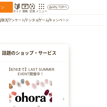
イン
@nifty TOPへ
ガイド
通帳
交換
メニュー
行
楽天
アンケート
テンタメ
ゲーム
キャンペーン
マイショップ
友達紹介
話題のショップ・サービス
ご意見箱
【8/16まで】LAST SUMMER
EVENT開催中！