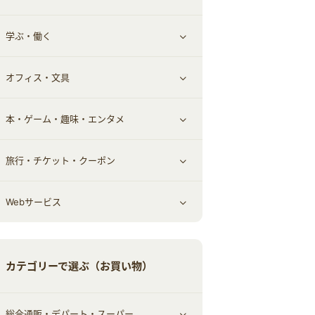
学ぶ・働く
その他投資
その他金融
住まい・暮らし
すべて見る
オフィス・文具
不動産
ギフト・贈答品
すべて見る
本・ゲーム・趣味・エンタメ
引越し
習い事・学習・学校
すべて見る
旅行・チケット・クーポン
エコ・エネルギー
仕事・転職
オフィス・文具
すべて見る
Webサービス
車情報・カーシェア・レンタル
ゲーム・趣味
すべて見る
中古車
音楽・シネマ・エンタメ
旅行・レジャー・航空券・宿泊
すべて見る
カテゴリーで選ぶ（お買い物）
結婚・恋愛
本
チケット・クーポン・チラシ
Webサービス(コミュニティ)
総合通販・デパート・スーパー