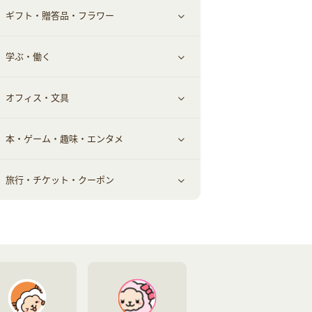
ギフト・贈答品・フラワー
メンズ美容
健康食品｜その他
スマホ・携帯電話・SIM
クレジットカード
すべて見る
学ぶ・働く
美容・ダイエット用品
スポーツ・フィットネス
車情報・カーシェア・レンタル
すべて見る
オフィス・文具
脱毛用品
日用品・薬局・からだ
お役立ち
ギフト・贈答品
すべて見る
本・ゲーム・趣味・エンタメ
美容食品
生活雑貨・家具インテリア
フラワー
習い事・学習・学校
すべて見る
旅行・チケット・クーポン
赤ちゃん・こども・マタニティ
オフィス・文具
すべて見る
ペット
ゲーム・趣味
すべて見る
ふるさと納税
音楽・シネマ・エンタメ
旅行・レジャー・航空券・宿泊
本
チケット・クーポン・チラシ