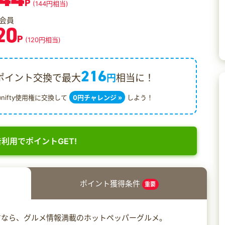
P
(144円相当)
会員
20
P
(120円相当)
216
ポイント交換で最大
円
相当に！
@nifty使用権に交換して
0円チャレンジ »
しよう！
利用でポイントGET!
ポイント獲得条件
重要
すなら、グルメ情報満載のホットペッパーグルメ。