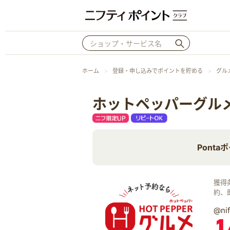
ホーム
登録・申し込みでポイントを貯める
グル
ホットペッパーグル
Pont
獲得
約、
@n
1