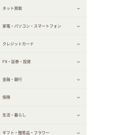
ネット買取
スーツ・フォーマル
お酒
ヘアケア
すべて見る
家電・パソコン・スマートフォン
食材宅配
エステ・サロン
スポーツ・フィットネス
すべて見る
クレジットカード
ウォーターサーバー
メンズ美容
日用品・薬局・からだ
ネット買取
すべて見る
FX・証券・投資
家電・パソコン・ソフトウェア
すべて見る
金融・銀行
通信・レンタルサーバー
クレジットカード
すべて見る
保険
スマホアプリ
FX
すべて見る
生活・暮らし
スマホ・携帯電話・SIM
証券
銀行・ネット銀行
すべて見る
ギフト・贈答品・フラワー
定額制有料コンテンツ
仮想通貨
キャッシング・ローン
保険相談・面談
すべて見る