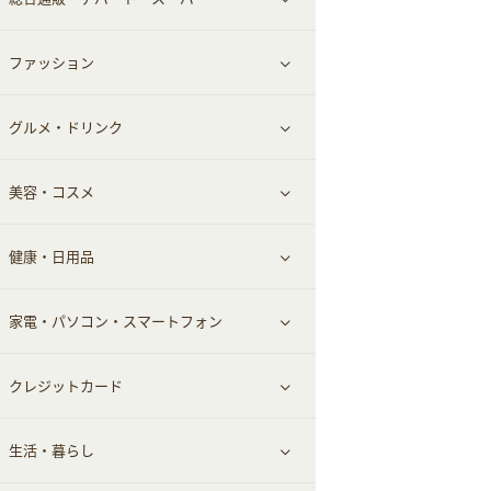
お役立ち
ファッション
すべて見る
赤ちゃん・こども・マタニティ
グルメ・ドリンク
総合通販
すべて見る
ペット
美容・コスメ
デパート・スーパー
ファッション
すべて見る
ふるさと納税
健康・日用品
インナー・下着
グルメ
すべて見る
家電・パソコン・スマートフォン
靴・フットウェア
ドリンク
スキンケア
すべて見る
クレジットカード
小物・かばん
お酒
メイクアップ
健康食品｜青汁・飲料
すべて見る
生活・暮らし
スーツ・フォーマル
食材宅配
ヘアケア
健康食品｜乳酸菌・ケフィア
家電・パソコン・ソフトウェア
すべて見る