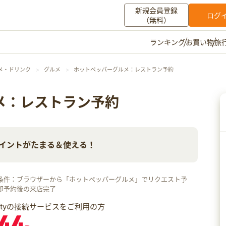
新規会員登録
ログ
（無料）
お買い物
旅
ランキング
マイメニュー
メ・ドリンク
グルメ
ホットペッパーグルメ：レストラン予約
ポイント通帳
ポイント交換
登録情報
メ：レストラン予約
その他
aポイントがたまる＆使える！
お知らせ
初心者ガイド
よくある質問
キャンペーン
お問い合わせ
条件：ブラウザーから「ホットペッパーグルメ」でリクエスト予
ログイン
即予約後の来店完了
iftyの接続サービスをご利用の方
44