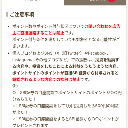
ご注意事項
ポイント数やポイント付与状況についての
問い合わせを広告
主に直接連絡することは禁止
です。
ポイント付与条件を満たしていても対象外となる可能性がご
ざいます。
個人ブログおよびSNS（X（旧Twitter）やFacebook、
Instagram、その他ブログなど）での拡散は、
投資を勧誘す
る内容や、投資をしたことによる利益をうたうような内容、
ポイントサイトのポイントが直接SBI証券から付与されると
誤認されるような内容での拡散は禁止
です。
例）
○：SBI証券の口座開設でポイントサイトのポイントが○○円
分もらえた！
×：SBI証券の口座開設をして1万円投資したら500円の利益
が出た！
×：SBI証券の口座開設をするとSBI証券から○○ポイントが
プレゼントされます