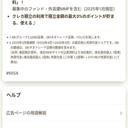
料」！
募集中のファンド・外貨建MMFを含む（2025年1月現在）
クレカ積立の利用で積立金額の最大3%のポイントが貯ま
る、使える♪
1.SBIグループとはSBI証券、SBIネオトレード証券、FOLIOを指します。
2.2025年3月期通期（2024年4月～2025年3月）の委託個人売買代金シェアです。SBI
の数値は、SBIネオトレード証券の数値を含みます。
(出所: 東証統計資料、 各社WEBサイトの公表資料より当社集計、各社委託個人 (信用)
売買代金÷株式委託個人 (信用) 売買代金 (二市場 1,2部等) + ETF/REIT売買代金} にて
算出)
#NISA
ヘルプ
広告ページの用語解説