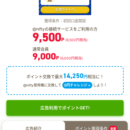
獲得条件：初回口座開設
@niftyの接続サービスをご利用の方
9,500
P
(9,500円相当)
通常会員
9,000
P
(9,000円相当)
14,250
ポイント交換で最大
円
相当に！
@nifty使用権に交換して
0円チャレンジ »
しよう！
広告利用でポイントGET!
広告紹介
ポイント獲得条件
重要