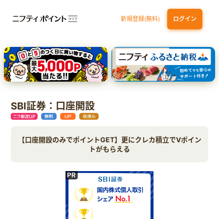
新規登録(無料)
ログイン
三井住友カード（NL）オーロラデザイン
【三井住友銀行口座お持ちの方専用】Olive口座切替
P-one Wiz
ライフカードビジネスライトプラス
dカード
SBI証券：口座開設
【口座開設のみでポイントGET】更にクレカ積立でVポイン
トがもらえる