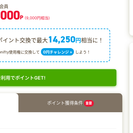
会員
,000
P
(9,000円相当)
14,250
ポイント交換で最大
円
相当に！
@nifty使用権に交換して
0円チャレンジ »
しよう！
利用でポイントGET!
ポイント獲得条件
重要