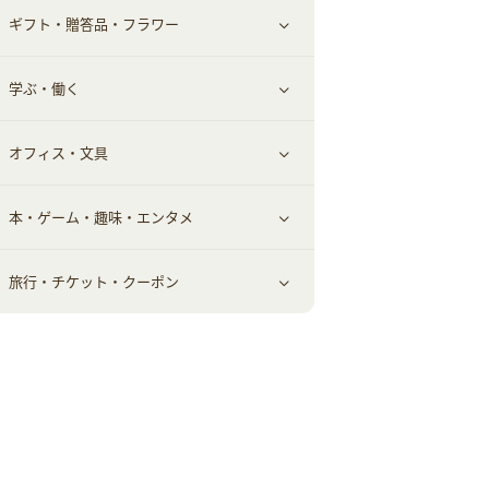
ギフト・贈答品・フラワー
メンズ美容
健康食品｜その他
スマホ・携帯電話・SIM
クレジットカード
すべて見る
学ぶ・働く
美容・ダイエット用品
スポーツ・フィットネス
車情報・カーシェア・レンタル
すべて見る
オフィス・文具
脱毛用品
日用品・薬局・からだ
お役立ち
ギフト・贈答品
すべて見る
本・ゲーム・趣味・エンタメ
美容食品
生活雑貨・家具インテリア
フラワー
習い事・学習・学校
すべて見る
旅行・チケット・クーポン
赤ちゃん・こども・マタニティ
オフィス・文具
すべて見る
ペット
ゲーム・趣味
すべて見る
ふるさと納税
音楽・シネマ・エンタメ
旅行・レジャー・航空券・宿泊
本
チケット・クーポン・チラシ