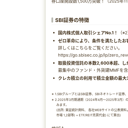
券口座開設数1,500万突破！（2025年1
SBI証券の特徴
国内株式個人取引シェアNo.1！
（※
ゼロ革命により、条件を満たしたお
詳しくはこちらをご覧ください。
https://go.sbisec.co.jp/lp/zero_re
取扱投資信託の本数2,600本超、
募集中のファンド・外貨建MMFを含む
クレカ積立の利用で積立金額の最大
1.SBIグループとはSBI証券、SBIネオトレード証券、
2.2025年3月期通期（2024年4月～2025年3
みます。
(出所: 東証統計資料、 各社WEBサイトの公表資料よ
市場 1,2部等) + ETF/REIT売買代金} にて算出)