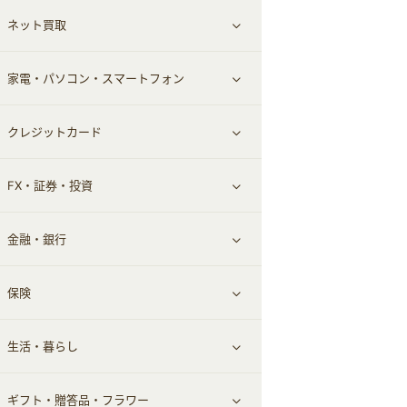
ネット買取
スーツ・フォーマル
お酒
ヘアケア
すべて見る
家電・パソコン・スマートフォン
食材宅配
エステ・サロン
スポーツ・フィットネス
すべて見る
クレジットカード
ウォーターサーバー
メンズ美容
日用品・薬局・からだ
ネット買取
すべて見る
FX・証券・投資
家電・パソコン・ソフトウェア
すべて見る
金融・銀行
通信・レンタルサーバー
クレジットカード
すべて見る
保険
スマホアプリ
FX
すべて見る
生活・暮らし
スマホ・携帯電話・SIM
証券
銀行・ネット銀行
すべて見る
ギフト・贈答品・フラワー
定額制有料コンテンツ
仮想通貨
キャッシング・ローン
保険相談・面談
すべて見る