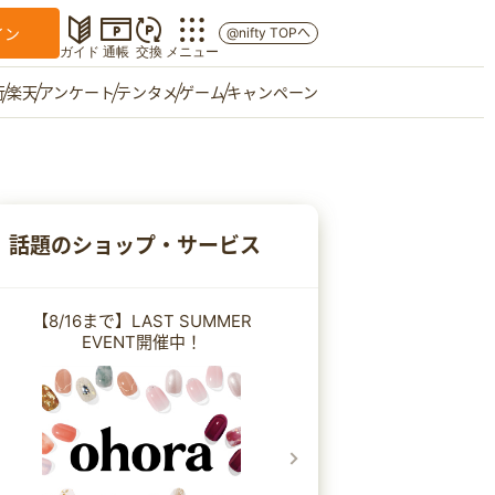
イン
@nifty TOPへ
ガイド
通帳
交換
メニュー
行
楽天
アンケート
テンタメ
ゲーム
キャンペーン
マイショップ
友達紹介
話題のショップ・サービス
ご意見箱
【8/16まで】LAST SUMMER
EVENT開催中！