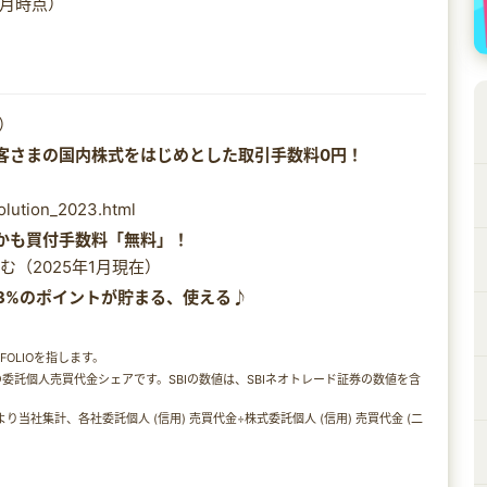
1月時点）
2）
客さまの国内株式をはじめとした取引手数料0円！
volution_2023.html
しかも買付手数料「無料」！
（2025年1月現在）
3%のポイントが貯まる、使える♪
FOLIOを指します。
月）の委託個人売買代金シェアです。SBIの数値は、SBIネオトレード証券の数値を含
り当社集計、各社委託個人 (信用) 売買代金÷株式委託個人 (信用) 売買代金 (二