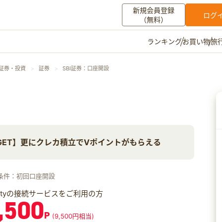
新規会員登録
ログ
（無料）
お買い物
旅
ランキング
マイメニュー
・証券・投資
証券
SBI証券：口座開設
ポイント通帳
ポイント交換
登録情報
その他
GET】更にクレカ積立でVポイントがもらえる
お知らせ
初心者ガイド
よくある質問
キャンペーン
お問い合わせ
条件：初回口座開設
ログイン
iftyの接続サービスをご利用の方
,500
P
(9,500円相当)