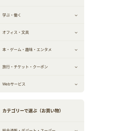
学ぶ・働く
その他投資
その他金融
住まい・暮らし
すべて見る
オフィス・文具
不動産
ギフト・贈答品
すべて見る
本・ゲーム・趣味・エンタメ
引越し
習い事・学習・学校
すべて見る
旅行・チケット・クーポン
エコ・エネルギー
仕事・転職
オフィス・文具
すべて見る
Webサービス
車情報・カーシェア・レンタル
ゲーム・趣味
すべて見る
中古車
音楽・シネマ・エンタメ
旅行・レジャー・航空券・宿泊
すべて見る
カテゴリーで選ぶ（お買い物）
結婚・恋愛
本
チケット・クーポン・チラシ
Webサービス(コミュニティ)
総合通販・デパート・スーパー