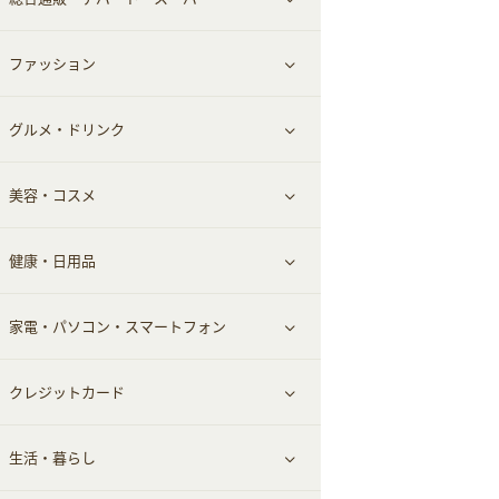
お役立ち
ファッション
すべて見る
赤ちゃん・こども・マタニティ
グルメ・ドリンク
総合通販
すべて見る
ペット
美容・コスメ
デパート・スーパー
ファッション
すべて見る
ふるさと納税
健康・日用品
インナー・下着
グルメ
すべて見る
家電・パソコン・スマートフォン
靴・フットウェア
ドリンク
スキンケア
すべて見る
クレジットカード
小物・かばん
お酒
メイクアップ
健康食品｜青汁・飲料
すべて見る
生活・暮らし
スーツ・フォーマル
食材宅配
ヘアケア
健康食品｜乳酸菌・ケフィア
家電・パソコン・ソフトウェア
すべて見る