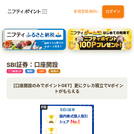
新規登録(無料)
ログイン
dカード
九州カードNEXT
JCB ORIGINAL SERIES：JCBカード S
三井住友カード ゴールド（NL）（家族カード発行）
【実質初月無料】DMM | Disney+(ディズニープラス) セットプラン
SBI証券：口座開設
【口座開設のみでポイントGET】更にクレカ積立でVポイン
トがもらえる