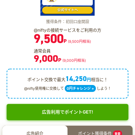
獲得条件：初回口座開設
@niftyの接続サービスをご利用の方
9,500
P
(9,500円相当)
通常会員
9,000
P
(9,000円相当)
14,250
ポイント交換で最大
円
相当に！
@nifty使用権に交換して
0円チャレンジ »
しよう！
広告利用でポイントGET!
広告紹介
ポイント獲得条件
重要