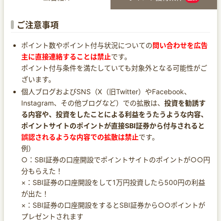
ご注意事項
ポイント数やポイント付与状況についての
問い合わせを広告
主に直接連絡することは禁止
です。
ポイント付与条件を満たしていても対象外となる可能性がご
ざいます。
個人ブログおよびSNS（X（旧Twitter）やFacebook、
Instagram、その他ブログなど）での拡散は、
投資を勧誘す
る内容や、投資をしたことによる利益をうたうような内容、
ポイントサイトのポイントが直接SBI証券から付与されると
誤認されるような内容での拡散は禁止
です。
例）
○：SBI証券の口座開設でポイントサイトのポイントが○○円
分もらえた！
×：SBI証券の口座開設をして1万円投資したら500円の利益
が出た！
×：SBI証券の口座開設をするとSBI証券から○○ポイントが
プレゼントされます