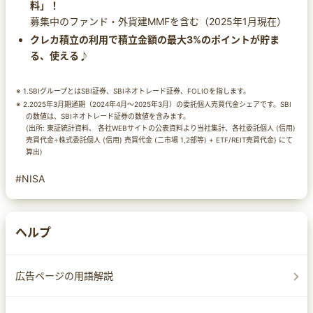
料」！
募集中のファンド・外貨建MMFを含む（2025年1月現在）
クレカ積立の利用で積立金額の最大3%のポイントが貯ま
る、使える♪
1.SBIグループとはSBI証券、SBIネオトレード証券、FOLIOを指します。
2.2025年3月期通期（2024年4月～2025年3月）の委託個人売買代金シェアです。SBI
の数値は、SBIネオトレード証券の数値を含みます。
(出所: 東証統計資料、 各社WEBサイトの公表資料より当社集計、各社委託個人 (信用)
売買代金÷株式委託個人 (信用) 売買代金 (二市場 1,2部等) + ETF/REIT売買代金} にて
算出)
#NISA
ヘルプ
広告ページの用語解説