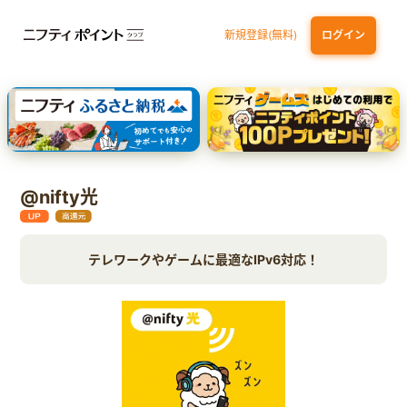
新規登録(無料)
ログイン
エポスカード【最短1週間程度付与】
【親権者さまの代理申込専用】三井住友銀行Oliveお子さま用口座
三井住友カード（NL）
@nifty光
テレワークやゲームに最適なIPv6対応！