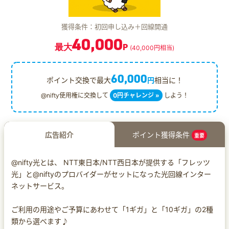
獲得条件：初回申し込み＋回線開通
40,000
最大
P
(40,000円相当)
60,000
ポイント交換で最大
円
相当に！
@nifty使用権に交換して
0円チャレンジ »
しよう！
広告紹介
ポイント獲得条件
重要
@nifty光とは、 NTT東日本/NTT西日本が提供する「フレッツ
光」と@niftyのプロバイダーがセットになった光回線インター
ネットサービス。
ご利用の用途やご予算にあわせて「1ギガ」と「10ギガ」の2種
類から選べます♪