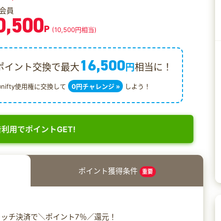
会員
0,500
P
(10,500円相当)
16,500
ポイント交換で最大
円
相当に！
@nifty使用権に交換して
0円チャレンジ »
しよう！
利用でポイントGET!
ポイント獲得条件
重要
ッチ決済で＼ポイント7％／還元！