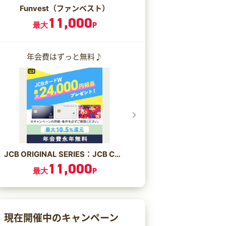
Funvest（ファンベスト）
11,000
最大
P
年会費はずっと無料♪
JCB ORIGINAL SERIES：JCB CARD W/JCB CARD W plus L
11,000
最大
P
現在開催中のキャンペーン