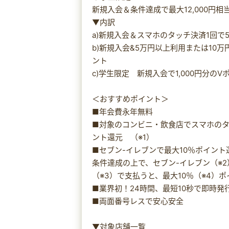
新規入会＆条件達成で最大12,000円相
▼内訳
a)新規入会＆スマホのタッチ決済1回で5
b)新規入会&5万円以上利用または10万
ント
c)学生限定 新規入会で1,000円分の
＜おすすめポイント＞
■年会費永年無料
■対象のコンビニ・飲食店でスマホのタ
ント還元 （※1）
■セブン-イレブンで最大10％ポイント
条件達成の上で、セブン-イレブン（※2）で
（※3）で支払うと、最大10％（※4）ポ
■業界初！24時間、最短10秒で即時発行
■両面番号レスで安心安全
▼対象店舗一覧