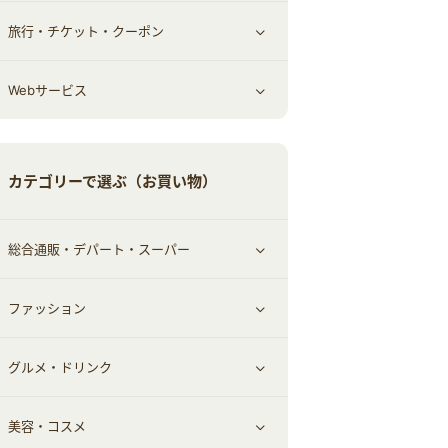
旅行・チケット・クーポン
エコ・エネルギー
仕事・転職
オフィス・文具
すべて見る
Webサービス
車情報・カーシェア・レンタル
ゲーム・趣味
すべて見る
中古車
音楽・シネマ・エンタメ
旅行・レジャー・航空券・宿泊
すべて見る
カテゴリーで選ぶ（お買い物）
結婚・恋愛
本
チケット・クーポン・チラシ
Webサービス(コミュニティ)
総合通販・デパート・スーパー
お役立ち
ファッション
すべて見る
赤ちゃん・こども・マタニティ
グルメ・ドリンク
総合通販
すべて見る
ペット
美容・コスメ
デパート・スーパー
ファッション
すべて見る
ふるさと納税