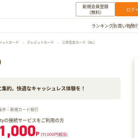
新規会員登録
ログ
（無料）
お買い物
旅
ランキング
マイメニュー
ジットカード
クレジットカード
三井住友カード（NL）
ポイント通帳
ポイント交換
登録情報
）
その他
に集約。快適なキャッシュレス体験を！
お知らせ
初心者ガイド
よくある質問
キャンペーン
お問い合わせ
条件：新規カード発行
ログイン
iftyの接続サービスをご利用の方
1,000
P
(11,000円相当)