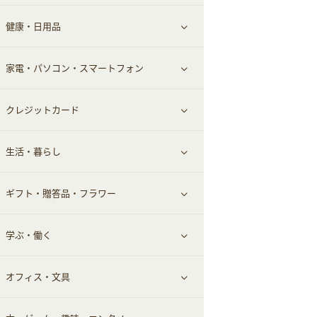
健康・日用品
インナー・下着
グルメ
すべて見る
家電・パソコン・スマートフォン
靴・フットウェア
ドリンク
スキンケア
すべて見る
クレジットカード
小物・かばん
お酒
メイクアップ
健康食品｜青汁・飲料
すべて見る
生活・暮らし
スーツ・フォーマル
食材宅配
ヘアケア
健康食品｜乳酸菌・ケフィア
家電・パソコン・ソフトウェア
すべて見る
ギフト・贈答品・フラワー
メンズ美容
健康食品｜その他
スマホ・携帯電話・SIM
クレジットカード
すべて見る
学ぶ・働く
美容・ダイエット用品
スポーツ・フィットネス
車情報・カーシェア・レンタル
すべて見る
オフィス・文具
脱毛用品
日用品・薬局・からだ
お役立ち
ギフト・贈答品
すべて見る