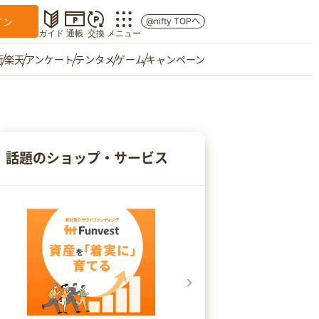
イン
@nifty TOPへ
ガイド
通帳
交換
メニュー
行
楽天
アンケート
テンタメ
ゲーム
キャンペーン
マイショップ
友達紹介
話題のショップ・サービス
ご意見箱