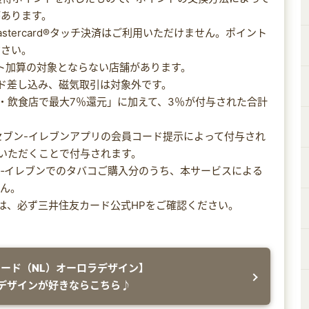
があります。
ayで、Mastercard®タッチ決済はご利用いただけません。ポイント
ださい。
ント加算の対象とならない店舗があります。
ード差し込み、磁気取引は対象外です。
ニ・飲食店で最大7％還元」に加えて、3％が付与された合計
のセブン-イレブンアプリの会員コード提示によって付与され
いただくことで付与されます。
セブン‐イレブンでのタバコご購入分のうち、本サービスによる
せん。
細は、必ず三井住友カード公式HPをご確認ください。
。
カード（NL）オーロラデザイン】
デザインが好きならこちら♪