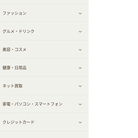
ファッション
すべて見る
グルメ・ドリンク
総合通販
すべて見る
美容・コスメ
ファッション
すべて見る
健康・日用品
インナー・下着
グルメ
すべて見る
ネット買取
スーツ・フォーマル
お酒
ヘアケア
すべて見る
家電・パソコン・スマートフォン
食材宅配
エステ・サロン
スポーツ・フィットネス
すべて見る
クレジットカード
ウォーターサーバー
メンズ美容
日用品・薬局・からだ
ネット買取
すべて見る