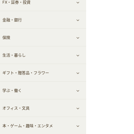
FX・証券・投資
家電・パソコン・ソフトウェア
すべて見る
金融・銀行
通信・レンタルサーバー
クレジットカード
すべて見る
保険
スマホアプリ
FX
すべて見る
生活・暮らし
スマホ・携帯電話・SIM
証券
銀行・ネット銀行
すべて見る
ギフト・贈答品・フラワー
定額制有料コンテンツ
仮想通貨
キャッシング・ローン
保険相談・面談
すべて見る
学ぶ・働く
その他投資
その他金融
住まい・暮らし
すべて見る
オフィス・文具
不動産
ギフト・贈答品
すべて見る
本・ゲーム・趣味・エンタメ
引越し
習い事・学習・学校
すべて見る