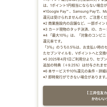
は、1ポイント1円相当にならない場合
※1Google Pay™ 、Samsung P
還元は受けられませんので、ご注意く
※2 商業施設内の店舗など、一部ポイ
※3 カード現物のタッチ決済、iD、カ
※4 「最大10％」は、「対象のコンビ
還元率です。
「3％」のうち0.5％は、お支払い時
たセブンマイルを、Vポイントへと交換
※5 2025年4月1日ご利用分より、
追加の特典（＋9.25%）は付与されま
※6 本サービスや10％還元の条件・詳
※7 即時発行ができない場合があります
【 三井住友
かわいい