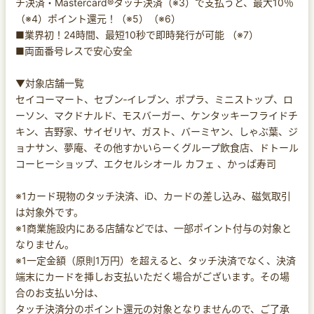
チ決済・Mastercard®タッチ決済（※3）で支払うと、最大10％
（※4）ポイント還元！（※5）（※6）
■業界初！24時間、最短10秒で即時発行が可能 （※7）
■両面番号レスで安心安全
▼対象店舗一覧
セイコーマート、セブン‐イレブン、ポプラ、ミニストップ、ロ
ーソン、マクドナルド、モスバーガー、ケンタッキーフライドチ
キン、吉野家、サイゼリヤ、ガスト、バーミヤン、しゃぶ葉、ジ
ョナサン、夢庵、その他すかいらーくグループ飲食店、ドトール
コーヒーショップ、エクセルシオール カフェ 、かっぱ寿司
※1カード現物のタッチ決済、iD、カードの差し込み、磁気取引
は対象外です。
※1商業施設内にある店舗などでは、一部ポイント付与の対象と
なりません。
※1一定金額（原則1万円）を超えると、タッチ決済でなく、決済
端末にカードを挿しお支払いただく場合がございます。その場
合のお支払い分は、
タッチ決済分のポイント還元の対象となりませんので、ご了承