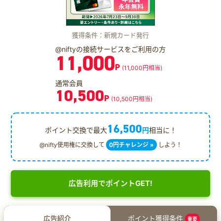
獲得条件：新規カード発行
@niftyの接続サービスをご利用の方
11,000
P
(11,000円相当)
通常会員
10,500
P
(10,500円相当)
16,500
ポイント交換で最大
円
相当に！
@nifty使用権に交換して
0円チャレンジ »
しよう！
広告利用でポイントGET!
広告紹介
ポイント獲得条件
重要