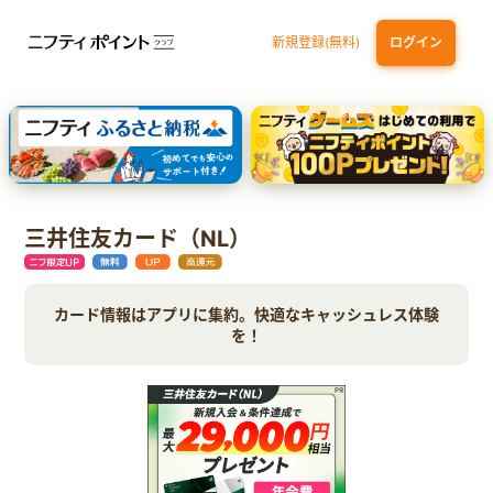
新規登録(無料)
ログイン
dカード GOLD
三井住友カード ゴールド（NL）（家族カード発行）
【実質初月無料】DMM | Disney+(ディズニープラス) セットプラン
SBI証券 確定拠出年金（iDeCo）
三井住友カード（NL）
カード情報はアプリに集約。快適なキャッシュレス体験
を！