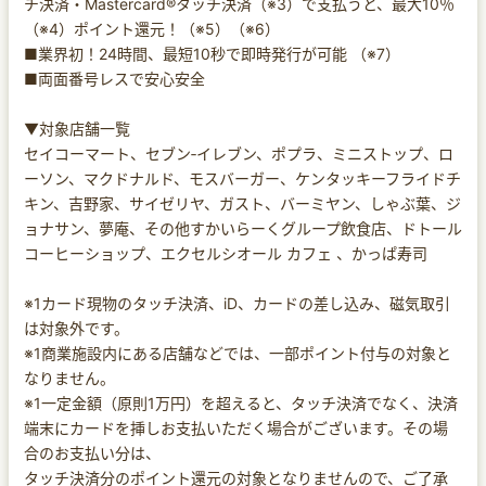
チ決済・Mastercard®タッチ決済（※3）で支払うと、最大10％
（※4）ポイント還元！（※5）（※6）
■業界初！24時間、最短10秒で即時発行が可能 （※7）
■両面番号レスで安心安全
▼対象店舗一覧
セイコーマート、セブン‐イレブン、ポプラ、ミニストップ、ロ
ーソン、マクドナルド、モスバーガー、ケンタッキーフライドチ
キン、吉野家、サイゼリヤ、ガスト、バーミヤン、しゃぶ葉、ジ
ョナサン、夢庵、その他すかいらーくグループ飲食店、ドトール
コーヒーショップ、エクセルシオール カフェ 、かっぱ寿司
※1カード現物のタッチ決済、iD、カードの差し込み、磁気取引
は対象外です。
※1商業施設内にある店舗などでは、一部ポイント付与の対象と
なりません。
※1一定金額（原則1万円）を超えると、タッチ決済でなく、決済
端末にカードを挿しお支払いただく場合がございます。その場
合のお支払い分は、
タッチ決済分のポイント還元の対象となりませんので、ご了承