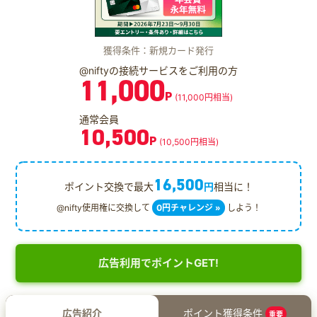
獲得条件：新規カード発行
@niftyの接続サービスをご利用の方
11,000
P
(11,000円相当)
通常会員
10,500
P
(10,500円相当)
16,500
ポイント交換で最大
円
相当に！
@nifty使用権に交換して
0円チャレンジ »
しよう！
広告利用でポイントGET!
広告紹介
ポイント獲得条件
重要