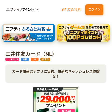
新規登録(無料)
ログイン
dカード
九州カードNEXT
JCB ORIGINAL SERIES：JCBカード S
三井住友カード ゴールド（NL）（家族カード発行）
【実質初月無料】DMM | Disney+(ディズニープラス) セットプラン
三井住友カード（NL）
カード情報はアプリに集約。快適なキャッシュレス体験
を！