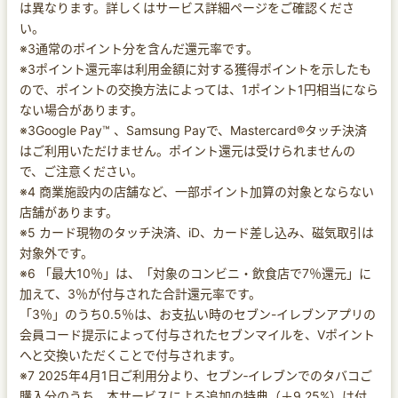
は異なります。詳しくはサービス詳細ページをご確認くださ
い。
※3通常のポイント分を含んだ還元率です。
※3ポイント還元率は利用金額に対する獲得ポイントを示したも
ので、ポイントの交換方法によっては、1ポイント1円相当になら
ない場合があります。
※3Google Pay™ 、Samsung Payで、Mastercard®タッチ決済
はご利用いただけません。ポイント還元は受けられませんの
で、ご注意ください。
※4 商業施設内の店舗など、一部ポイント加算の対象とならない
店舗があります。
※5 カード現物のタッチ決済、iD、カード差し込み、磁気取引は
対象外です。
※6 「最大10％」は、「対象のコンビニ・飲食店で7％還元」に
加えて、3％が付与された合計還元率です。
「3％」のうち0.5％は、お支払い時のセブン-イレブンアプリの
会員コード提示によって付与されたセブンマイルを、Vポイント
へと交換いただくことで付与されます。
※7 2025年4月1日ご利用分より、セブン‐イレブンでのタバコご
購入分のうち、本サービスによる追加の特典（＋9.25%）は付