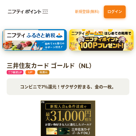
新規登録(無料)
ログイン
dカード GOLD
三井住友カード ゴールド（NL）（家族カード発行）
【実質初月無料】DMM | Disney+(ディズニープラス) セットプラン
SBI証券 確定拠出年金（iDeCo）
三井住友カード ゴールド（NL）
コンビニで7％還元！ザクザク貯まる、金の一枚。