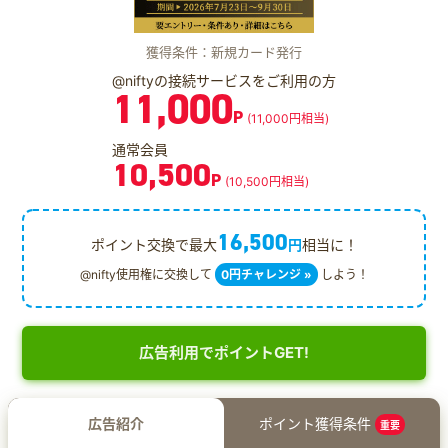
獲得条件：新規カード発行
@niftyの接続サービスをご利用の方
11,000
P
(11,000円相当)
通常会員
10,500
P
(10,500円相当)
16,500
ポイント交換で最大
円
相当に！
@nifty使用権に交換して
0円チャレンジ »
しよう！
広告利用でポイントGET!
広告紹介
ポイント獲得条件
重要