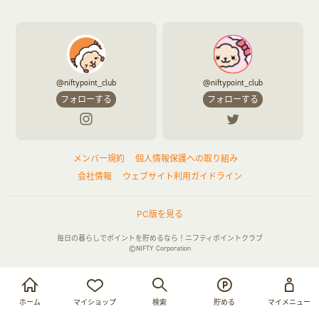
@niftypoint_club
@niftypoint_club
フォローする
フォローする
メンバー規約
個人情報保護への取り組み
会社情報
ウェブサイト利用ガイドライン
PC版を見る
毎日の暮らしでポイントを貯めるなら！ニフティポイントクラブ
©NIFTY Corporation
お買い物・サービス利用で貯める
ログイン
ホーム
マイショップ
検索
貯める
マイメニュー