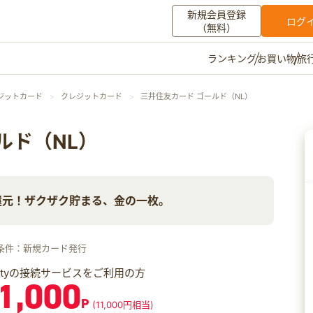
新規会員登録
ログ
（無料）
お買い物
旅
ランキング
マイメニュー
ジットカード
クレジットカード
三井住友カード ゴールド（NL）
ポイント通帳
ポイント交換
登録情報
ルド（NL）
その他
還元！ザクザク貯まる、金の一枚。
お知らせ
初心者ガイド
よくある質問
キャンペーン
お問い合わせ
条件：新規カード発行
ログイン
iftyの接続サービスをご利用の方
1,000
P
(11,000円相当)