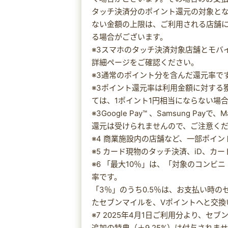
タッチ決済分のポイント還元の対象と
ない金額の上限は、ご利用される店舗
る場合がございます。
※3スマホのタッチ決済対象店舗とモバ
詳細ページをご確認ください。
※3通常のポイント分を含んだ還元率で
※3ポイント還元率は利用金額に対する
ては、1ポイント1円相当にならない場
※3Google Pay™ 、Samsung P
還元は受けられませんので、ご注意く
※4 商業施設内の店舗など、一部ポイ
※5 カード現物のタッチ決済、iD、カ
※6 「最大10％」は、「対象のコンビ
率です。
「3％」のうち0.5％は、お支払い時
たセブンマイルを、Vポイントへと交換
※7 2025年4月1日ご利用分より、
追加の特典（＋9.25%）は付与されま