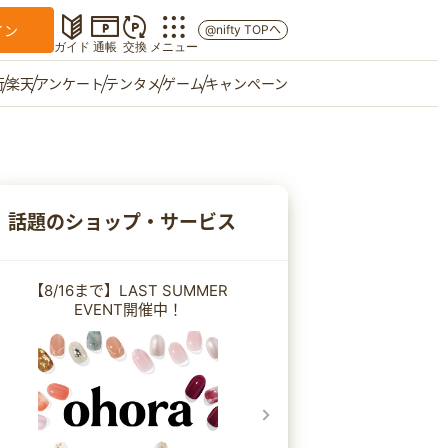
イン
@nifty TOPへ
ガイド
通帳
交換
メニュー
行
楽天
アンケート
テンタメ
ゲーム
キャンペーン
マイショップ
友達紹介
話題のショップ・サービス
ご意見箱
【8/16まで】LAST SUMMER
EVENT開催中！