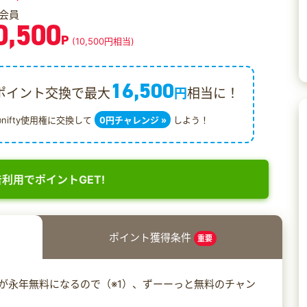
会員
0,500
P
(10,500円相当)
16,500
ポイント交換で最大
円
相当に！
@nifty使用権に交換して
0円チャレンジ »
しよう！
利用でポイントGET!
ポイント獲得条件
重要
費が永年無料になるので（※1）、ずーーっと無料のチャン