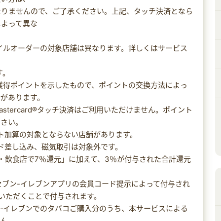
なりませんので、ご了承ください。上記、タッチ決済となら
によって異な
イルオーダーの対象店舗は異なります。詳しくはサービス
す。
獲得ポイントを示したもので、ポイントの交換方法によっ
合があります。
ayで、Mastercard®タッチ決済はご利用いただけません。ポイント
ださい。
ント加算の対象とならない店舗があります。
ード差し込み、磁気取引は対象外です。
ニ・飲食店で7％還元」に加えて、3％が付与された合計還元
のセブン-イレブンアプリの会員コード提示によって付与され
いただくことで付与されます。
セブン‐イレブンでのタバコご購入分のうち、本サービスによる
せん。