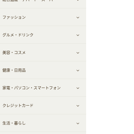
お役立ち
ファッション
すべて見る
赤ちゃん・こども・マタニティ
グルメ・ドリンク
総合通販
すべて見る
ペット
美容・コスメ
デパート・スーパー
ファッション
すべて見る
ふるさと納税
健康・日用品
インナー・下着
グルメ
すべて見る
家電・パソコン・スマートフォン
靴・フットウェア
ドリンク
スキンケア
すべて見る
クレジットカード
小物・かばん
お酒
メイクアップ
健康食品｜青汁・飲料
すべて見る
生活・暮らし
スーツ・フォーマル
食材宅配
ヘアケア
健康食品｜乳酸菌・ケフィア
家電・パソコン・ソフトウェア
すべて見る