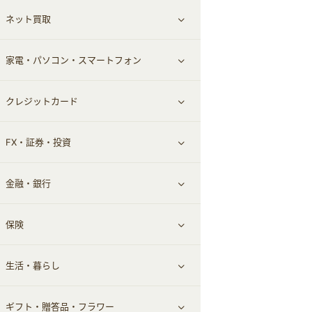
ネット買取
スーツ・フォーマル
お酒
ヘアケア
すべて見る
家電・パソコン・スマートフォン
食材宅配
エステ・サロン
スポーツ・フィットネス
すべて見る
クレジットカード
ウォーターサーバー
メンズ美容
日用品・薬局・からだ
ネット買取
すべて見る
FX・証券・投資
家電・パソコン・ソフトウェア
すべて見る
金融・銀行
通信・レンタルサーバー
クレジットカード
すべて見る
保険
スマホアプリ
FX
すべて見る
生活・暮らし
スマホ・携帯電話・SIM
証券
銀行・ネット銀行
すべて見る
ギフト・贈答品・フラワー
定額制有料コンテンツ
仮想通貨
キャッシング・ローン
保険相談・面談
すべて見る