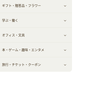
ギフト・贈答品・フラワー
メンズ美容
健康食品｜その他
スマホ・携帯電話・SIM
クレジットカード
すべて見る
学ぶ・働く
美容・ダイエット用品
スポーツ・フィットネス
車情報・カーシェア・レンタル
すべて見る
オフィス・文具
脱毛用品
日用品・薬局・からだ
お役立ち
ギフト・贈答品
すべて見る
本・ゲーム・趣味・エンタメ
美容食品
生活雑貨・家具インテリア
フラワー
習い事・学習・学校
すべて見る
旅行・チケット・クーポン
赤ちゃん・こども・マタニティ
オフィス・文具
すべて見る
ペット
ゲーム・趣味
すべて見る
ふるさと納税
音楽・シネマ・エンタメ
旅行・レジャー・航空券・宿泊
本
チケット・クーポン・チラシ