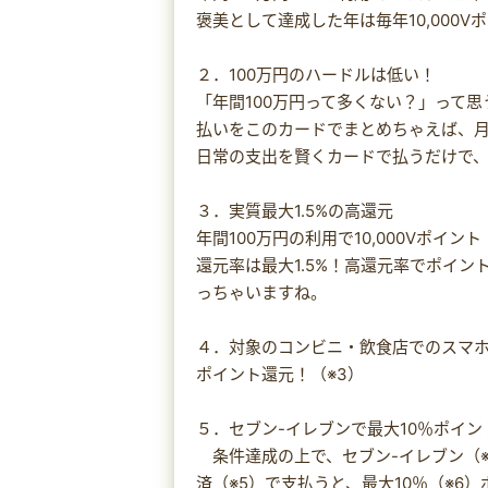
褒美として達成した年は毎年10,000V
２．100万円のハードルは低い！
「年間100万円って多くない？」って
払いをこのカードでまとめちゃえば、月
日常の支出を賢くカードで払うだけで
３．実質最大1.5%の高還元
年間100万円の利用で10,000Vポイ
還元率は最大1.5%！高還元率でポイ
っちゃいますね。
４．対象のコンビニ・飲食店でのスマホ
ポイント還元！（※3）
５．セブン-イレブンで最大10％ポイン
条件達成の上で、セブン-イレブン（※4）
済（※5）で支払うと、最大10％（※6）