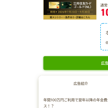
通常
1
広告
広告紹介
年間100万円ご利用で翌年以降の年会
ス！？