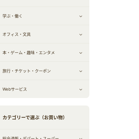
学ぶ・働く
その他投資
その他金融
住まい・暮らし
すべて見る
オフィス・文具
不動産
ギフト・贈答品
すべて見る
本・ゲーム・趣味・エンタメ
引越し
習い事・学習・学校
すべて見る
旅行・チケット・クーポン
エコ・エネルギー
仕事・転職
オフィス・文具
すべて見る
Webサービス
車情報・カーシェア・レンタル
ゲーム・趣味
すべて見る
中古車
音楽・シネマ・エンタメ
旅行・レジャー・航空券・宿泊
すべて見る
カテゴリーで選ぶ（お買い物）
結婚・恋愛
本
チケット・クーポン・チラシ
Webサービス(コミュニティ)
総合通販・デパート・スーパー