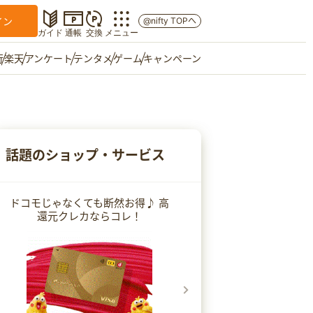
イン
@nifty TOPへ
ガイド
通帳
交換
メニュー
行
楽天
アンケート
テンタメ
ゲーム
キャンペーン
マイショップ
友達紹介
話題のショップ・サービス
ご意見箱
ドコモじゃなくても断然お得♪ 高
還元クレカならコレ！