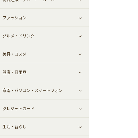
お役立ち
ファッション
すべて見る
赤ちゃん・こども・マタニティ
グルメ・ドリンク
総合通販
すべて見る
ペット
美容・コスメ
デパート・スーパー
ファッション
すべて見る
ふるさと納税
健康・日用品
インナー・下着
グルメ
すべて見る
家電・パソコン・スマートフォン
靴・フットウェア
ドリンク
スキンケア
すべて見る
クレジットカード
小物・かばん
お酒
メイクアップ
健康食品｜青汁・飲料
すべて見る
生活・暮らし
スーツ・フォーマル
食材宅配
ヘアケア
健康食品｜乳酸菌・ケフィア
家電・パソコン・ソフトウェア
すべて見る