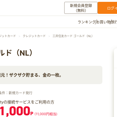
新規会員登録
ログ
（無料）
お買い物
旅
ランキング
マイメニュー
ジットカード
クレジットカード
三井住友カード ゴールド（NL）
ポイント通帳
ポイント交換
登録情報
ルド（NL）
その他
還元！ザクザク貯まる、金の一枚。
お知らせ
初心者ガイド
よくある質問
キャンペーン
お問い合わせ
条件：新規カード発行
ログイン
iftyの接続サービスをご利用の方
1,000
P
(11,000円相当)