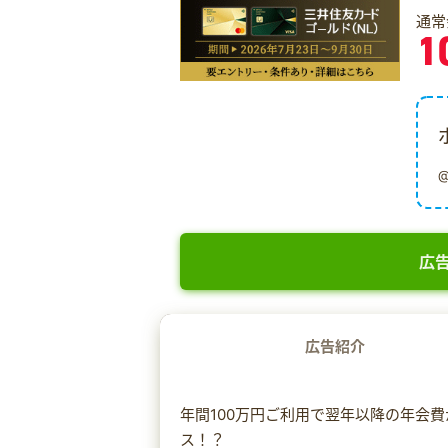
通常
1
広告
広告紹介
年間100万円ご利用で翌年以降の年会
ス！？