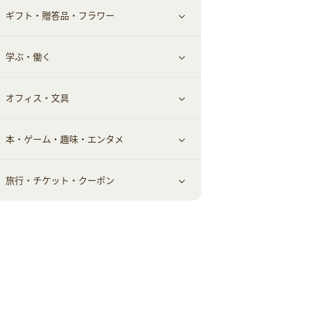
ギフト・贈答品・フラワー
メンズ美容
健康食品｜その他
スマホ・携帯電話・SIM
クレジットカード
すべて見る
学ぶ・働く
美容・ダイエット用品
スポーツ・フィットネス
車情報・カーシェア・レンタル
すべて見る
オフィス・文具
脱毛用品
日用品・薬局・からだ
お役立ち
ギフト・贈答品
すべて見る
本・ゲーム・趣味・エンタメ
美容食品
生活雑貨・家具インテリア
フラワー
習い事・学習・学校
すべて見る
旅行・チケット・クーポン
赤ちゃん・こども・マタニティ
オフィス・文具
すべて見る
ペット
ゲーム・趣味
すべて見る
ふるさと納税
音楽・シネマ・エンタメ
旅行・レジャー・航空券・宿泊
本
チケット・クーポン・チラシ