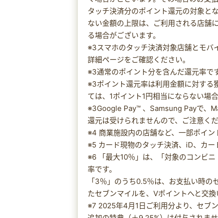
タッチ決済分のポイント還元の対象と
ない金額の上限は、ご利用される店舗
る場合がございます。
※3スマホのタッチ決済対象店舗とモバ
詳細ページをご確認ください。
※3通常のポイント分を含んだ還元率で
※3ポイント還元率は利用金額に対する
ては、1ポイント1円相当にならない場
※3Google Pay™ 、Samsung P
還元は受けられませんので、ご注意く
※4 商業施設内の店舗など、一部ポイ
※5 カード現物のタッチ決済、iD、カ
※6 「最大10％」は、「対象のコンビ
率です。
「3％」のうち0.5％は、お支払い時
たセブンマイルを、Vポイントへと交換
※7 2025年4月1日ご利用分より、
追加の特典（＋9.25%）は付与されま