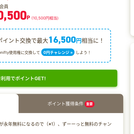
会員
0,500
P
(10,500円相当)
16,500
ポイント交換で最大
円
相当に！
@nifty使用権に交換して
0円チャレンジ »
しよう！
利用でポイントGET!
ポイント獲得条件
重要
費が永年無料になるので（※1）、ずーーっと無料のチャン