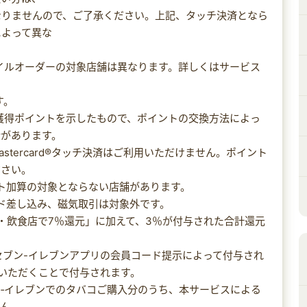
なりませんので、ご了承ください。上記、タッチ決済となら
によって異な
イルオーダーの対象店舗は異なります。詳しくはサービス
す。
獲得ポイントを示したもので、ポイントの交換方法によっ
合があります。
ayで、Mastercard®タッチ決済はご利用いただけません。ポイント
ださい。
ント加算の対象とならない店舗があります。
ード差し込み、磁気取引は対象外です。
ニ・飲食店で7％還元」に加えて、3％が付与された合計還元
のセブン-イレブンアプリの会員コード提示によって付与され
いただくことで付与されます。
セブン‐イレブンでのタバコご購入分のうち、本サービスによる
せん。