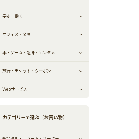
学ぶ・働く
その他投資
その他金融
住まい・暮らし
すべて見る
オフィス・文具
不動産
ギフト・贈答品
すべて見る
本・ゲーム・趣味・エンタメ
引越し
習い事・学習・学校
すべて見る
旅行・チケット・クーポン
エコ・エネルギー
仕事・転職
オフィス・文具
すべて見る
Webサービス
車情報・カーシェア・レンタル
ゲーム・趣味
すべて見る
中古車
音楽・シネマ・エンタメ
旅行・レジャー・航空券・宿泊
すべて見る
カテゴリーで選ぶ（お買い物）
結婚・恋愛
本
チケット・クーポン・チラシ
Webサービス(コミュニティ)
総合通販・デパート・スーパー