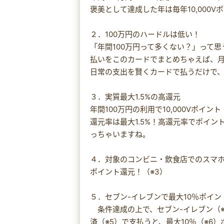
褒美として達成した年は毎年10,000V
２．100万円のハードルは低い！
「年間100万円って多くない？」って
払いをこのカードでまとめちゃえば、月
日常の支出を賢くカードで払うだけで
３．実質最大1.5%の高還元
年間100万円の利用で10,000Vポイ
還元率は最大1.5%！高還元率でポイ
っちゃいますね。
４．対象のコンビニ・飲食店でのスマホ
ポイント還元！（※3）
５．セブン-イレブンで最大10％ポイン
条件達成の上で、セブン-イレブン（※4）
済（※5）で支払うと、最大10％（※6）