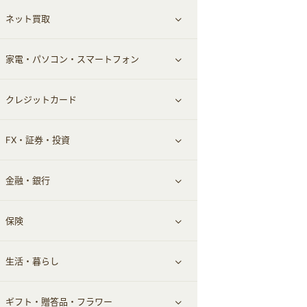
ネット買取
スーツ・フォーマル
お酒
ヘアケア
すべて見る
家電・パソコン・スマートフォン
食材宅配
エステ・サロン
スポーツ・フィットネス
すべて見る
クレジットカード
ウォーターサーバー
メンズ美容
日用品・薬局・からだ
ネット買取
すべて見る
FX・証券・投資
家電・パソコン・ソフトウェア
すべて見る
金融・銀行
通信・レンタルサーバー
クレジットカード
すべて見る
保険
スマホアプリ
FX
すべて見る
生活・暮らし
スマホ・携帯電話・SIM
証券
銀行・ネット銀行
すべて見る
ギフト・贈答品・フラワー
定額制有料コンテンツ
仮想通貨
キャッシング・ローン
保険相談・面談
すべて見る