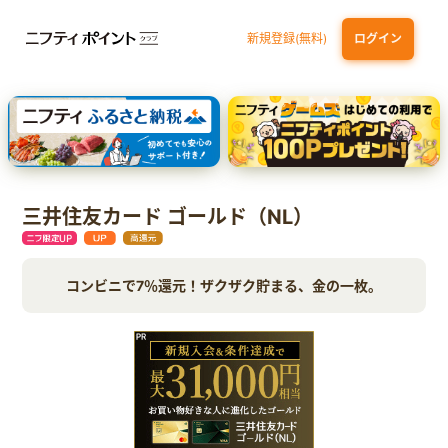
新規登録(無料)
ログイン
dカード
九州カードNEXT
JCB ORIGINAL SERIES：JCBカード S
三井住友カード ゴールド（NL）（家族カード発行）
【実質初月無料】DMM | Disney+(ディズニープラス) セットプラン
三井住友カード ゴールド（NL）
コンビニで7％還元！ザクザク貯まる、金の一枚。