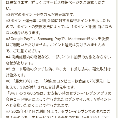
は異なります。詳しくはサービス詳細ページをご確認くださ
い。
※3通常のポイント分を含んだ還元率です。
※3ポイント還元率は利用金額に対する獲得ポイントを示したも
ので、ポイントの交換方法によっては、1ポイント1円相当になら
ない場合があります。
※3Google Pay™ 、Samsung Payで、Mastercard®タッチ決済
はご利用いただけません。ポイント還元は受けられませんの
で、ご注意ください。
※4 商業施設内の店舗など、一部ポイント加算の対象とならない
店舗があります。
※5 カード現物のタッチ決済、iD、カード差し込み、磁気取引は
対象外です。
※6 「最大10％」は、「対象のコンビニ・飲食店で7％還元」に
加えて、3％が付与された合計還元率です。
「3％」のうち0.5％は、お支払い時のセブン-イレブンアプリの
会員コード提示によって付与されたセブンマイルを、Vポイント
へと交換いただくことで付与されます。
※7 2025年4月1日ご利用分より、セブン‐イレブンでのタバコご
購入分のうち、本サービスによる追加の特典（＋9.25%）は付