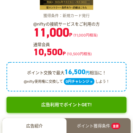
獲得条件：新規カード発行
@niftyの接続サービスをご利用の方
11,000
P
(11,000円相当)
通常会員
10,500
P
(10,500円相当)
16,500
ポイント交換で最大
円
相当に！
@nifty使用権に交換して
0円チャレンジ »
しよう！
広告利用でポイントGET!
広告紹介
ポイント獲得条件
重要