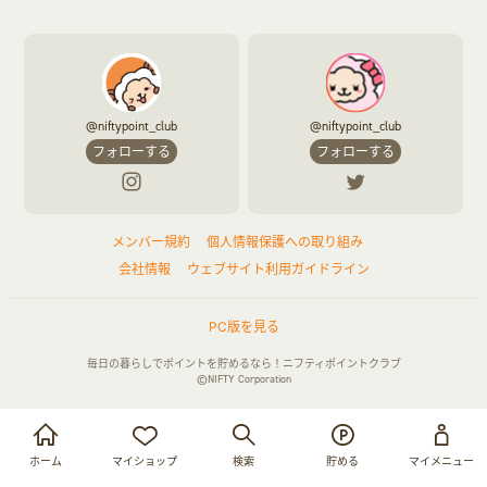
@niftypoint_club
@niftypoint_club
フォローする
フォローする
メンバー規約
個人情報保護への取り組み
会社情報
ウェブサイト利用ガイドライン
PC版を見る
毎日の暮らしでポイントを貯めるなら！ニフティポイントクラブ
©NIFTY Corporation
お買い物・サービス利用で貯める
ログイン
ホーム
マイショップ
検索
貯める
マイメニュー