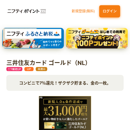
新規登録(無料)
ログイン
dカード GOLD
三井住友カード ゴールド（NL）（家族カード発行）
【実質初月無料】DMM | Disney+(ディズニープラス) セットプラン
SBI証券 確定拠出年金（iDeCo）
三井住友カード ゴールド（NL）
コンビニで7％還元！ザクザク貯まる、金の一枚。