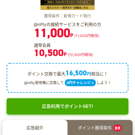
獲得条件：新規カード発行
@niftyの接続サービスをご利用の方
11,000
P
(11,000円相当)
通常会員
10,500
P
(10,500円相当)
16,500
ポイント交換で最大
円
相当に！
@nifty使用権に交換して
0円チャレンジ »
しよう！
広告利用でポイントGET!
広告紹介
ポイント獲得条件
重要