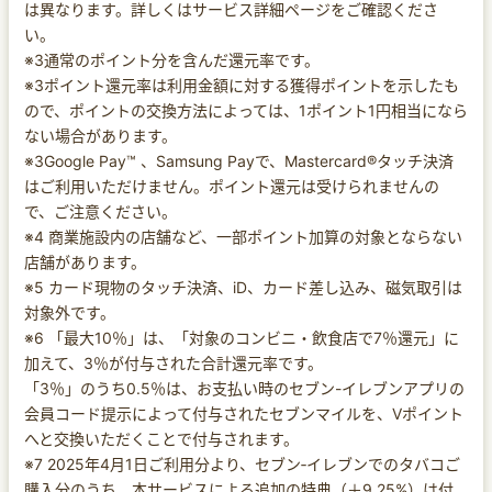
は異なります。詳しくはサービス詳細ページをご確認くださ
い。
※3通常のポイント分を含んだ還元率です。
※3ポイント還元率は利用金額に対する獲得ポイントを示したも
ので、ポイントの交換方法によっては、1ポイント1円相当になら
ない場合があります。
※3Google Pay™ 、Samsung Payで、Mastercard®タッチ決済
はご利用いただけません。ポイント還元は受けられませんの
で、ご注意ください。
※4 商業施設内の店舗など、一部ポイント加算の対象とならない
店舗があります。
※5 カード現物のタッチ決済、iD、カード差し込み、磁気取引は
対象外です。
※6 「最大10％」は、「対象のコンビニ・飲食店で7％還元」に
加えて、3％が付与された合計還元率です。
「3％」のうち0.5％は、お支払い時のセブン-イレブンアプリの
会員コード提示によって付与されたセブンマイルを、Vポイント
へと交換いただくことで付与されます。
※7 2025年4月1日ご利用分より、セブン‐イレブンでのタバコご
購入分のうち、本サービスによる追加の特典（＋9.25%）は付