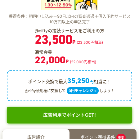
獲得条件：初回申し込み＋90日以内の審査通過＋借入予約サービス
10万円以上の申込完了
@niftyの接続サービスをご利用の方
23,500
P
(23,500円相当)
通常会員
22,000
P
(22,000円相当)
35,250
ポイント交換で最大
円
相当に！
@nifty使用権に交換して
0円チャレンジ »
しよう！
広告利用でポイントGET!
広告紹介
ポイント獲得条件
重要