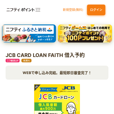
新規登録(無料)
ログイン
dカード GOLD
三井住友カード ゴールド（NL）（家族カード発行）
【実質初月無料】DMM | Disney+(ディズニープラス) セットプラン
SBI証券 確定拠出年金（iDeCo）
JCB CARD LOAN FAITH 借入予約
WEBで申し込み完結。最短即日審査完了！