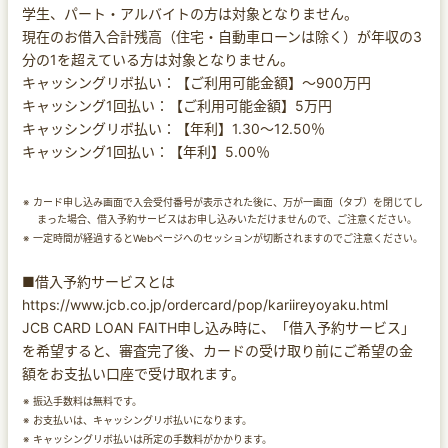
学生、パート・アルバイトの方は対象となりません。
現在のお借入合計残高（住宅・自動車ローンは除く）が年収の3
分の1を超えている方は対象となりません。
キャッシングリボ払い：【ご利用可能金額】～900万円
キャッシング1回払い：【ご利用可能金額】5万円
キャッシングリボ払い：【年利】1.30～12.50％
キャッシング1回払い：【年利】5.00％
カード申し込み画面で入会受付番号が表示された後に、万が一画面（タブ）を閉じてし
まった場合、借入予約サービスはお申し込みいただけませんので、ご注意ください。
一定時間が経過するとWebページへのセッションが切断されますのでご注意ください。
■借入予約サービスとは
https://www.jcb.co.jp/ordercard/pop/kariireyoyaku.html
JCB CARD LOAN FAITH申し込み時に、「借入予約サービス」
を希望すると、審査完了後、カードの受け取り前にご希望の金
額をお支払い口座で受け取れます。
振込手数料は無料です。
お支払いは、キャッシングリボ払いになります。
キャッシングリボ払いは所定の手数料がかかります。