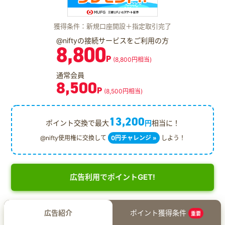
獲得条件：新規口座開設＋指定取引完了
@niftyの接続サービスをご利用の方
8,800
P
(8,800円相当)
通常会員
8,500
P
(8,500円相当)
13,200
ポイント交換で最大
円
相当に！
@nifty使用権に交換して
0円チャレンジ »
しよう！
広告利用でポイントGET!
広告紹介
ポイント獲得条件
重要