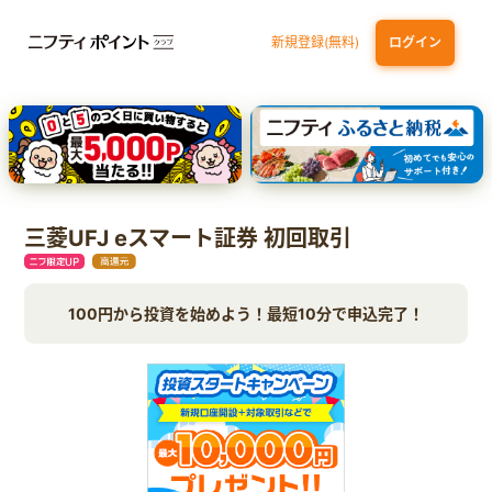
新規登録(無料)
ログイン
三井住友カード（NL）オーロラデザイン
【三井住友銀行口座お持ちの方専用】Olive口座切替
P-one Wiz
ライフカードビジネスライトプラス
dカード
三菱UFJ eスマート証券 初回取引
100円から投資を始めよう！最短10分で申込完了！