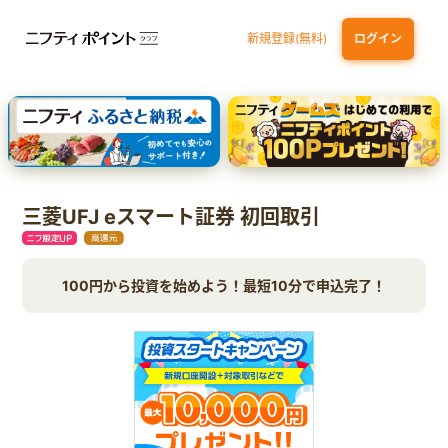
新規登録(無料)
ログイン
dカード
九州カードNEXT
JCB ORIGINAL SERIES：JCBカード S
三井住友カード ゴールド（NL）（家族カード発行）
【実質初月無料】DMM | Disney+(ディズニープラス) セットプラン
三菱UFJ eスマート証券 初回取引
100円から投資を始めよう！最短10分で申込完了！