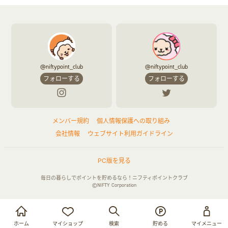
@niftypoint_club
@niftypoint_club
フォローする
フォローする
メンバー規約
個人情報保護への取り組み
会社情報
ウェブサイト利用ガイドライン
PC版を見る
毎日の暮らしでポイントを貯めるなら！ニフティポイントクラブ
©NIFTY Corporation
お買い物・サービス利用で貯める
ログイン
ホーム
マイショップ
検索
貯める
マイメニュー