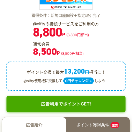
獲得条件：新規口座開設＋指定取引完了
@niftyの接続サービスをご利用の方
8,800
P
(8,800円相当)
通常会員
8,500
P
(8,500円相当)
13,200
ポイント交換で最大
円
相当に！
@nifty使用権に交換して
0円チャレンジ »
しよう！
広告利用でポイントGET!
広告紹介
ポイント獲得条件
重要