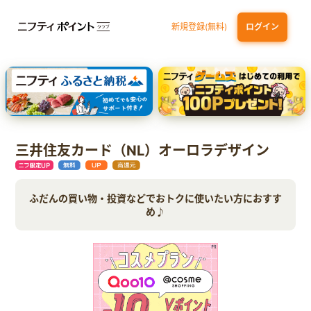
新規登録(無料)
ログイン
三井住友カード ゴールド（NL）（家族カード発行）
dカード GOLD
【実質初月無料】DMM | Disney+(ディズニープラス) セットプラン
SBI証券 確定拠出年金（iDeCo）
三井住友カード（NL）オーロラデザイン
ふだんの買い物・投資などでおトクに使いたい方におすす
め♪