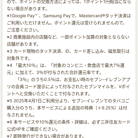
ので、ポイントの交換方法によっては、1ポイント1円相当になら
ない場合があります。
※1Google Pay™ 、Samsung Payで、Mastercard®タッチ決済は
ご利用いただけません。ポイント還元は受けられませんので、
ご注意ください。
※2 商業施設内の店舗など、一部ポイント加算の対象とならない
店舗があります。
※3 カード現物のタッチ決済、iD、カード差し込み、磁気取引は
対象外です。
※4 「最大10％」は、「対象のコンビニ・飲食店で最大7％還
元」に加えて、3％が付与された合計還元率です。
「3％」のうち0.5％は、お支払い時のセブン-イレブンアプ
リの会員コード提示によって付与されたセブンマイルを、Vポイ
ントへと交換いただくことで付与されます。
※5 2025年4月1日ご利用分より、セブン‐イレブンでのタバコご
購入分のうち、本サービスによる追加の特典（＋9.25%）は付
与されません。
※6 本サービスや10％還元の条件・詳細は、必ず三井住友カード
公式HPをご確認ください。
※7 即時発行ができない場合があります。