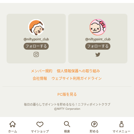
@niftypoint_club
@niftypoint_club
フォローする
フォローする
メンバー規約
個人情報保護への取り組み
会社情報
ウェブサイト利用ガイドライン
PC版を見る
毎日の暮らしでポイントを貯めるなら！ニフティポイントクラブ
©NIFTY Corporation
お買い物・サービス利用で貯める
ログイン
ホーム
マイショップ
検索
貯める
マイメニュー