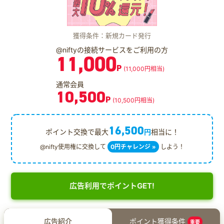
獲得条件：新規カード発行
@niftyの接続サービスをご利用の方
11,000
P
(11,000円相当)
通常会員
10,500
P
(10,500円相当)
16,500
ポイント交換で最大
円
相当に！
@nifty使用権に交換して
0円チャレンジ »
しよう！
広告利用でポイントGET!
広告紹介
ポイント獲得条件
重要