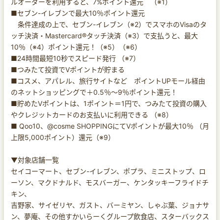
ルオーダーを利用すると、7%ポイント還元 （※1）
■セブン-イレブンで最大10％ポイント還元
条件達成の上で、セブン-イレブン（※2）でスマホのVisaのタ
ッチ決済・Mastercard®タッチ決済（※3）で支払うと、最大
10％（※4）ポイント還元！（※5）（※6）
■24時間最短10秒でスピード発行 （※7）
■つみたて投資でVポイントが貯まる
■コスメ、アパレル、旅行サイトなど ポイントUPモール経由
のネットショッピングで＋0.5％～9％ポイント還元！
■貯めたVポイントは、1ポイント＝1円で、つみたて投資の購入
やクレジットカードのお支払いに利用できる （※8）
■ Qoo10、@cosme SHOPPINGにてVポイントが最大10％ （月
上限5,000ポイント）還元（※9）
▼対象店舗一覧
セイコーマート、セブン-イレブン、ポプラ、ミニストップ、ロ
ーソン、マクドナルド、モスバーガー、ケンタッキーフライドチ
キン、
吉野家、サイゼリヤ、ガスト、バーミヤン、しゃぶ葉、ジョナサ
ン、夢庵、その他すかいらーくグループ飲食店、スターバックス