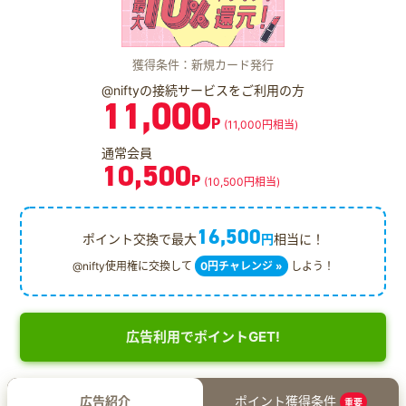
獲得条件：新規カード発行
@niftyの接続サービスをご利用の方
11,000
P
(11,000円相当)
通常会員
10,500
P
(10,500円相当)
16,500
ポイント交換で最大
円
相当に！
@nifty使用権に交換して
0円チャレンジ »
しよう！
広告利用でポイントGET!
広告紹介
ポイント獲得条件
重要