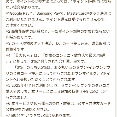
ので、ポイントの交換方法によっては、1ポイント1円相当になら
ない場合があります。
※1Google Pay™ 、Samsung Payで、Mastercard®タッチ決済は
ご利用いただけません。ポイント還元は受けられませんので、
ご注意ください。
※2 商業施設内の店舗など、一部ポイント加算の対象とならない
店舗があります。
※3 カード現物のタッチ決済、iD、カード差し込み、磁気取引は
対象外です。
※4 「最大10％」は、「対象のコンビニ・飲食店で最大7％還
元」に加えて、3％が付与された合計還元率です。
「3％」のうち0.5％は、お支払い時のセブン-イレブンアプ
リの会員コード提示によって付与されたセブンマイルを、Vポイ
ントへと交換いただくことで付与されます。
※5 2025年4月1日ご利用分より、セブン‐イレブンでのタバコご
購入分のうち、本サービスによる追加の特典（＋9.25%）は付
与されません。
※6 本サービスや10％還元の条件・詳細は、必ず三井住友カード
公式HPをご確認ください。
※7 即時発行ができない場合があります。