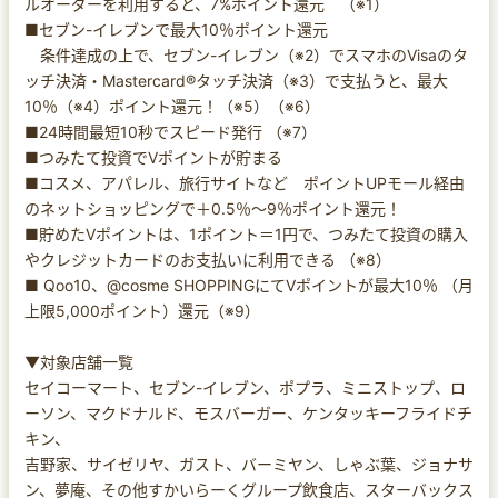
ルオーダーを利用すると、7%ポイント還元 （※1）
■セブン-イレブンで最大10％ポイント還元
条件達成の上で、セブン-イレブン（※2）でスマホのVisaのタ
ッチ決済・Mastercard®タッチ決済（※3）で支払うと、最大
10％（※4）ポイント還元！（※5）（※6）
■24時間最短10秒でスピード発行 （※7）
■つみたて投資でVポイントが貯まる
■コスメ、アパレル、旅行サイトなど ポイントUPモール経由
のネットショッピングで＋0.5％～9％ポイント還元！
■貯めたVポイントは、1ポイント＝1円で、つみたて投資の購入
やクレジットカードのお支払いに利用できる （※8）
■ Qoo10、@cosme SHOPPINGにてVポイントが最大10％ （月
上限5,000ポイント）還元（※9）
▼対象店舗一覧
セイコーマート、セブン-イレブン、ポプラ、ミニストップ、ロ
ーソン、マクドナルド、モスバーガー、ケンタッキーフライドチ
キン、
吉野家、サイゼリヤ、ガスト、バーミヤン、しゃぶ葉、ジョナサ
ン、夢庵、その他すかいらーくグループ飲食店、スターバックス