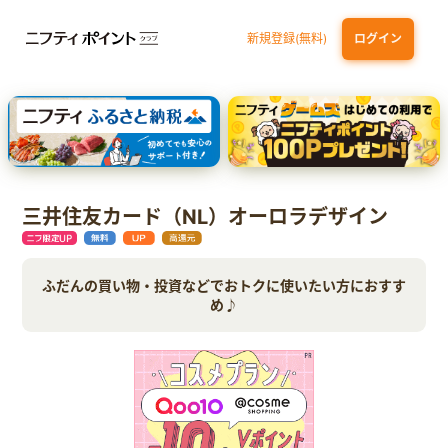
新規登録(無料)
ログイン
dカード GOLD
三井住友カード ゴールド（NL）（家族カード発行）
【実質初月無料】DMM | Disney+(ディズニープラス) セットプラン
SBI証券 確定拠出年金（iDeCo）
三井住友カード（NL）オーロラデザイン
ふだんの買い物・投資などでおトクに使いたい方におすす
め♪