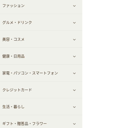
ファッション
すべて見る
赤ちゃん・こども・マタニティ
グルメ・ドリンク
総合通販
すべて見る
ペット
美容・コスメ
デパート・スーパー
ファッション
すべて見る
ふるさと納税
健康・日用品
インナー・下着
グルメ
すべて見る
家電・パソコン・スマートフォン
靴・フットウェア
ドリンク
スキンケア
すべて見る
クレジットカード
小物・かばん
お酒
メイクアップ
健康食品｜青汁・飲料
すべて見る
生活・暮らし
スーツ・フォーマル
食材宅配
ヘアケア
健康食品｜乳酸菌・ケフィア
家電・パソコン・ソフトウェア
すべて見る
ギフト・贈答品・フラワー
メンズ美容
健康食品｜その他
スマホ・携帯電話・SIM
クレジットカード
すべて見る