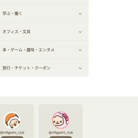
学ぶ・働く
美容・ダイエット用品
スポーツ・フィットネス
車情報・カーシェア・レンタル
すべて見る
オフィス・文具
脱毛用品
日用品・薬局・からだ
お役立ち
ギフト・贈答品
すべて見る
本・ゲーム・趣味・エンタメ
美容食品
生活雑貨・家具インテリア
フラワー
習い事・学習・学校
すべて見る
旅行・チケット・クーポン
赤ちゃん・こども・マタニティ
オフィス・文具
すべて見る
ペット
ゲーム・趣味
すべて見る
ふるさと納税
音楽・シネマ・エンタメ
旅行・レジャー・航空券・宿泊
本
チケット・クーポン・チラシ
@niftypoint_club
@niftypoint_club