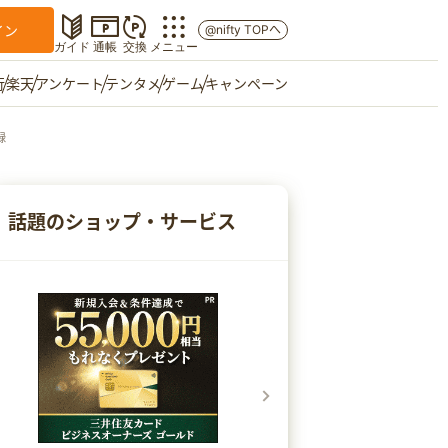
イン
@nifty TOPへ
ガイド
通帳
交換
メニュー
行
楽天
アンケート
テンタメ
ゲーム
キャンペーン
録
マイショップ
友達紹介
話題のショップ・サービス
ご意見箱