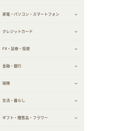
家電・パソコン・スマートフォン
食材宅配
エステ・サロン
スポーツ・フィットネス
すべて見る
クレジットカード
ウォーターサーバー
メンズ美容
日用品・薬局・からだ
ネット買取
すべて見る
FX・証券・投資
家電・パソコン・ソフトウェア
すべて見る
金融・銀行
通信・レンタルサーバー
クレジットカード
すべて見る
保険
スマホアプリ
FX
すべて見る
生活・暮らし
スマホ・携帯電話・SIM
証券
銀行・ネット銀行
すべて見る
ギフト・贈答品・フラワー
定額制有料コンテンツ
仮想通貨
キャッシング・ローン
保険相談・面談
すべて見る