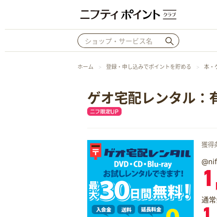
ホーム
登録・申し込みでポイントを貯める
本・
ゲオ宅配レンタル：
獲得
@n
1
通常
1