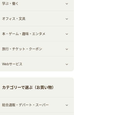
学ぶ・働く
その他投資
その他金融
住まい・暮らし
すべて見る
オフィス・文具
不動産
ギフト・贈答品
すべて見る
本・ゲーム・趣味・エンタメ
引越し
習い事・学習・学校
すべて見る
旅行・チケット・クーポン
エコ・エネルギー
仕事・転職
オフィス・文具
すべて見る
Webサービス
車情報・カーシェア・レンタル
ゲーム・趣味
すべて見る
中古車
音楽・シネマ・エンタメ
旅行・レジャー・航空券・宿泊
すべて見る
カテゴリーで選ぶ（お買い物）
結婚・恋愛
本
チケット・クーポン・チラシ
Webサービス(コミュニティ)
総合通販・デパート・スーパー
お役立ち