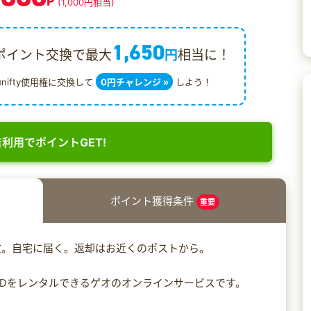
P
(1,000円相当)
1,650
ポイント交換で最大
円
相当に！
@nifty使用権に交換して
0円チャレンジ »
しよう！
利用でポイントGET!
ポイント獲得条件
重要
文。自宅に届く。返却はお近くのポストから。
CDをレンタルできるゲオのオンラインサービスです。