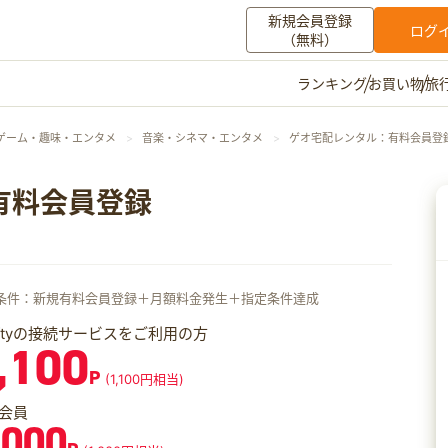
新規会員登録
ログ
（無料）
お買い物
旅
ランキング
マイメニュー
ゲーム・趣味・エンタメ
音楽・シネマ・エンタメ
ゲオ宅配レンタル：有料会員登
ポイント通帳
ポイント交換
登録情報
有料会員登録
その他
お知らせ
初心者ガイド
よくある質問
条件：新規有料会員登録＋月額料金発生＋指定条件達成
キャンペーン
お問い合わせ
iftyの接続サービスをご利用の方
,100
ログイン
P
(1,100円相当)
会員
,000