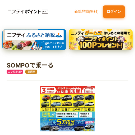
新規登録(無料)
ログイン
三井住友カード ゴールド（NL）（家族カード発行）
dカード GOLD
【実質初月無料】DMM | Disney+(ディズニープラス) セットプラン
SBI証券 確定拠出年金（iDeCo）
SOMPOで乗ーる