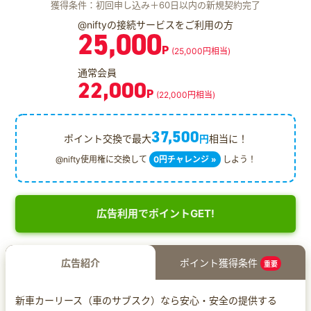
獲得条件：初回申し込み＋60日以内の新規契約完了
@niftyの接続サービスをご利用の方
25,000
P
(25,000円相当)
通常会員
22,000
P
(22,000円相当)
37,500
ポイント交換で最大
円
相当に！
@nifty使用権に交換して
0円チャレンジ »
しよう！
広告利用でポイントGET!
広告紹介
ポイント獲得条件
重要
新車カーリース（車のサブスク）なら安心・安全の提供する