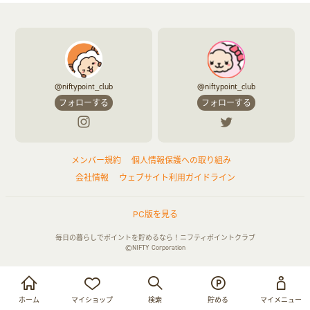
@niftypoint_club
@niftypoint_club
フォローする
フォローする
メンバー規約
個人情報保護への取り組み
会社情報
ウェブサイト利用ガイドライン
PC版を見る
毎日の暮らしでポイントを貯めるなら！ニフティポイントクラブ
©NIFTY Corporation
お買い物・サービス利用で貯める
ログイン
ホーム
マイショップ
検索
貯める
マイメニュー