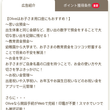
広告紹介
ポイント獲得条件
重要
【Oliveはお子さま用口座にもおすすめ！】
～思い出預金～
出生体重と同じ金額など、思い出の数字で預金をすることで大
切な思い出を記録に残せる！
～教育資金預金～
幼稚園から大学まで、お子さまの教育資金をコツコツ貯蓄する
ことで将来の不安を解消！
～お金を学ぶ～
お子さまがご自身名義の口座を持つことで、お金の使い方や大
切さを学ぶきっかけに！
～お祝い金管理～
出産祝いや入学祝い、お年玉やお誕生日祝いなどのお祝い金を
アプリで一元管理！
さらに・・・
Oliveなら開設手続がWebで完結！印鑑が不要！スマホでいつで
も確認可能！