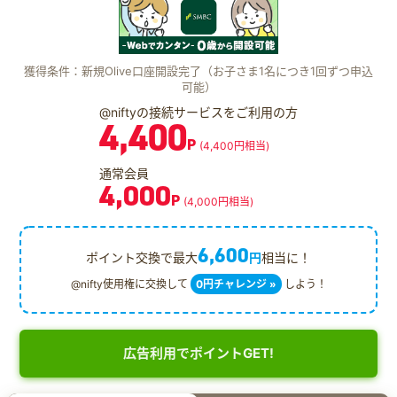
獲得条件：新規Olive口座開設完了（お子さま1名につき1回ずつ申込
可能）
@niftyの接続サービスをご利用の方
4,400
P
(4,400円相当)
通常会員
4,000
P
(4,000円相当)
6,600
ポイント交換で最大
円
相当に！
@nifty使用権に交換して
0円チャレンジ »
しよう！
広告利用でポイントGET!