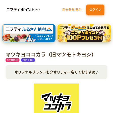
新規登録(無料)
ログイン
エポスカード【最短1週間程度付与】
【親権者さまの代理申込専用】三井住友銀行Oliveお子さま用口座
三井住友カード（NL）
マツキヨココカラ（旧マツモトキヨシ）
オリジナルブランドもクオリティー高くておすすめ♪