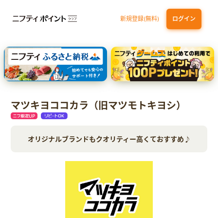
新規登録(無料)
ログイン
三井住友カード ゴールド（NL）（家族カード発行）
dカード GOLD
【実質初月無料】DMM | Disney+(ディズニープラス) セットプラン
SBI証券 確定拠出年金（iDeCo）
マツキヨココカラ（旧マツモトキヨシ）
オリジナルブランドもクオリティー高くておすすめ♪