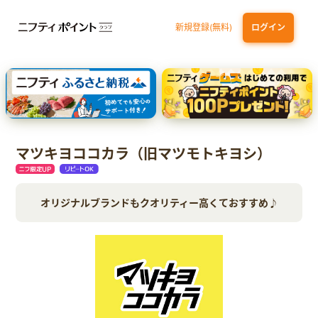
新規登録(無料)
ログイン
三井住友カード ゴールド（NL）（家族カード発行）
dカード GOLD
【実質初月無料】DMM | Disney+(ディズニープラス) セットプラン
SBI証券 確定拠出年金（iDeCo）
マツキヨココカラ（旧マツモトキヨシ）
オリジナルブランドもクオリティー高くておすすめ♪