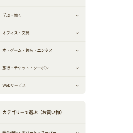
学ぶ・働く
その他投資
その他金融
住まい・暮らし
すべて見る
オフィス・文具
不動産
ギフト・贈答品
すべて見る
本・ゲーム・趣味・エンタメ
引越し
習い事・学習・学校
すべて見る
旅行・チケット・クーポン
エコ・エネルギー
仕事・転職
オフィス・文具
すべて見る
Webサービス
車情報・カーシェア・レンタル
ゲーム・趣味
すべて見る
中古車
音楽・シネマ・エンタメ
旅行・レジャー・航空券・宿泊
すべて見る
カテゴリーで選ぶ（お買い物）
結婚・恋愛
本
チケット・クーポン・チラシ
Webサービス(コミュニティ)
総合通販・デパート・スーパー