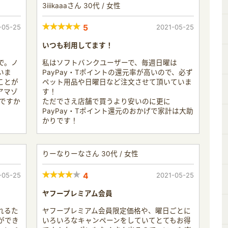
3iiikaaaさん 30代 / 女性
-05-25
5
2021-05-25
いつも利用してます！
で。ノ
私はソフトバンクユーザーで、毎週日曜は
いま
PayPay・Tポイントの還元率が高いので、必ず
ことが
ペット用品や日曜日など注文させて頂いていま
アマゾ
す！
ーですか
ただでさえ店舗で買うより安いのに更に
PayPay・Tポイント還元のおかげで家計は大助
かりです！
りーなりーなさん 30代 / 女性
-05-25
4
2021-05-25
ヤフープレミアム会員
れるた
ヤフープレミアム会員限定価格や、曜日ごとに
ができ
いろいろなキャンペーンをしていてとてもお得