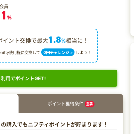
会員
.1
%
1.8
ポイント交換で最大
%
相当に！
@nifty使用権に交換して
0円チャレンジ »
しよう！
利用でポイントGET!
ポイント獲得条件
重要
からの購入でもニフティポイントが貯まります！