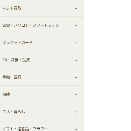
ネット買取
スーツ・フォーマル
お酒
ヘアケア
すべて見る
家電・パソコン・スマートフォン
食材宅配
エステ・サロン
スポーツ・フィットネス
すべて見る
クレジットカード
ウォーターサーバー
メンズ美容
日用品・薬局・からだ
ネット買取
すべて見る
FX・証券・投資
家電・パソコン・ソフトウェア
すべて見る
金融・銀行
通信・レンタルサーバー
クレジットカード
すべて見る
保険
スマホアプリ
FX
すべて見る
生活・暮らし
スマホ・携帯電話・SIM
証券
銀行・ネット銀行
すべて見る
ギフト・贈答品・フラワー
定額制有料コンテンツ
仮想通貨
キャッシング・ローン
保険相談・面談
すべて見る