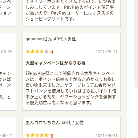
ャンペ
です！クーポンもたくさん出るので、いつも楽
フーシ
しみにしています。PayPayのポイント還元率
ショッ
が高いので、PayPayユーザーにはオススメの
ショッピングサイトです。
gamesngさん 40代 / 男性
-05-25
4
2021-05-21
大型キャンペーンはかなりお得
キャン
超PayPay祭として開催される大型キャンペー
かさば
ンは、ポイント倍率も上がるためかなりお得に
ペーン
買い物出来ました。ヤフープレミアム会員やソ
フトバンクを使用していればさらにポイント倍
で、と
率が上がるため、ヤフーショッピングを選択す
る優先順位は高くなると思います。
あんコロもちさん 40代 / 女性
-05-21
5
2021-05-21