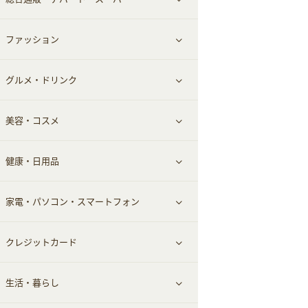
お役立ち
ファッション
すべて見る
赤ちゃん・こども・マタニティ
グルメ・ドリンク
総合通販
すべて見る
ペット
美容・コスメ
デパート・スーパー
ファッション
すべて見る
ふるさと納税
健康・日用品
インナー・下着
グルメ
すべて見る
家電・パソコン・スマートフォン
靴・フットウェア
ドリンク
スキンケア
すべて見る
クレジットカード
小物・かばん
お酒
メイクアップ
健康食品｜青汁・飲料
すべて見る
生活・暮らし
スーツ・フォーマル
食材宅配
ヘアケア
健康食品｜乳酸菌・ケフィア
家電・パソコン・ソフトウェア
すべて見る