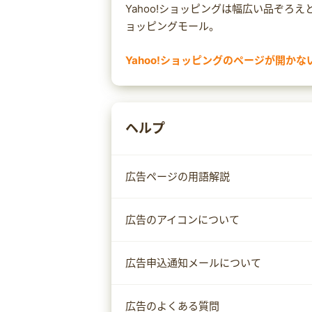
Yahoo!ショッピングは幅広い品ぞろ
ョッピングモール。
Yahoo!ショッピングのページが開かな
まれにセキュリティ対策ソフトによっ
Yahoo!ショッピングのページが開か
対策ソフトの設定をご確認ください。
ヘルプ
なお、設定方法は
サイトへのアクセスを許可する
サイトへ移動する
広告ページの用語解説
ホワイトリストへ追加する
など、セキュリティ対策ソフトによっ
広告のアイコンについて
い。
広告申込通知メールについて
広告のよくある質問