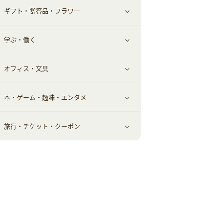
ギフト・贈答品・フラワー
メンズ美容
健康食品｜その他
スマホ・携帯電話・SIM
クレジットカード
すべて見る
学ぶ・働く
美容・ダイエット用品
スポーツ・フィットネス
車情報・カーシェア・レンタル
すべて見る
オフィス・文具
脱毛用品
日用品・薬局・からだ
お役立ち
ギフト・贈答品
すべて見る
本・ゲーム・趣味・エンタメ
美容食品
生活雑貨・家具インテリア
フラワー
習い事・学習・学校
すべて見る
旅行・チケット・クーポン
赤ちゃん・こども・マタニティ
オフィス・文具
すべて見る
ペット
ゲーム・趣味
すべて見る
ふるさと納税
音楽・シネマ・エンタメ
旅行・レジャー・航空券・宿泊
本
チケット・クーポン・チラシ