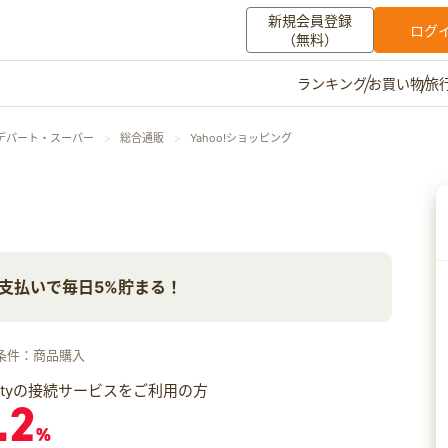
新規会員登録
ログ
（無料）
お買い物
旅
ランキング
マイメニュー
デパート・スーパー
総合通販
Yahoo!ショッピング
ポイント通帳
ポイント交換
登録情報
その他
ay支払いで毎日5%貯まる！
お知らせ
初心者ガイド
よくある質問
キャンペーン
お問い合わせ
条件：商品購入
ログイン
iftyの接続サービスをご利用の方
.2
%