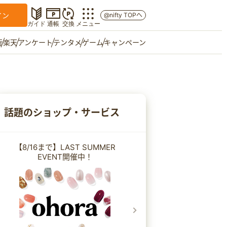
イン
@nifty TOPへ
ガイド
通帳
交換
メニュー
行
楽天
アンケート
テンタメ
ゲーム
キャンペーン
マイショップ
友達紹介
話題のショップ・サービス
ご意見箱
【8/16まで】LAST SUMMER
EVENT開催中！