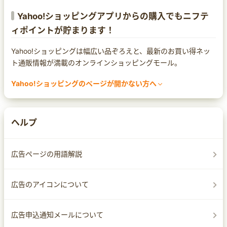
Yahoo!ショッピングアプリからの購入でもニフテ
ィポイントが貯まります！
Yahoo!ショッピングは幅広い品ぞろえと、最新のお買い得ネッ
ト通販情報が満載のオンラインショッピングモール。
Yahoo!ショッピングのページが開かない方へ
まれにセキュリティ対策ソフトによってページ遷移ができなくな
る場合があります。
Yahoo!ショッピングのページが開かなかったり、警告の文言が
ヘルプ
出てしまった場合は、セキュリティ対策ソフトの設定をご確認く
ださい。
なお、設定方法は
広告ページの用語解説
サイトへのアクセスを許可する
サイトへ移動する
広告のアイコンについて
ホワイトリストへ追加する
など、セキュリティ対策ソフトによって異なりますので、各ソフ
広告申込通知メールについて
トのマニュアルをご確認ください。