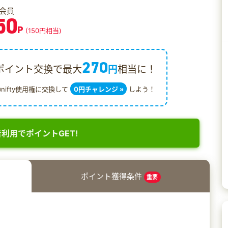
会員
50
P
(150円相当)
270
ポイント交換で最大
円
相当に！
@nifty使用権に交換して
0円チャレンジ »
しよう！
利用でポイントGET!
ポイント獲得条件
重要