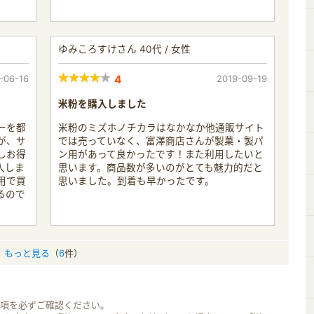
ゆみころすけさん 40代 / 女性
-06-16
4
2019-09-19
米粉を購入しました
ーを都
米粉のミズホノチカラはなかなか他通販サイト
が、サ
では売っていなく、富澤商店さんが製菓・製パ
しお得
ン用があって良かったです！また利用したいと
入しま
思います。商品数が多いのがとても魅力的だと
用で買
思いました。到着も早かったです。
るので
もっと見る
（
6
件）
事項を必ずご確認ください。