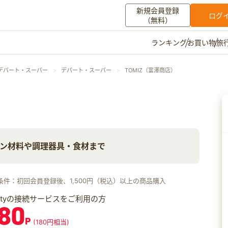
新規会員登録
ログ
（無料）
お買い物
旅
ランキング
マイメニュー
デパート・スーパー
デパート・スーパー
TOMIZ（富澤商店）
ポイント通帳
ポイント交換
登録情報
その他
ン材料や調理器具・食材まで
お知らせ
初心者ガイド
よくある質問
キャンペーン
お問い合わせ
条件：初回会員登録後、1,500円（税込）以上の商品購入
ログイン
iftyの接続サービスをご利用の方
80
P
(180円相当)