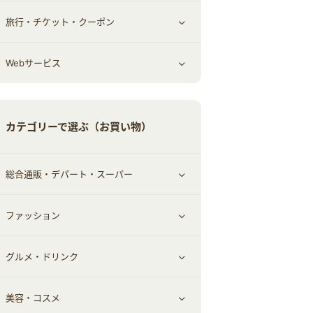
旅行・チケット・クーポン
エコ・エネルギー
仕事・転職
オフィス・文具
すべて見る
Webサービス
車情報・カーシェア・レンタル
ゲーム・趣味
すべて見る
中古車
音楽・シネマ・エンタメ
旅行・レジャー・航空券・宿泊
すべて見る
カテゴリーで選ぶ（お買い物）
結婚・恋愛
本
チケット・クーポン・チラシ
Webサービス(コミュニティ)
総合通販・デパート・スーパー
お役立ち
ファッション
すべて見る
赤ちゃん・こども・マタニティ
グルメ・ドリンク
総合通販
すべて見る
ペット
美容・コスメ
デパート・スーパー
ファッション
すべて見る
ふるさと納税