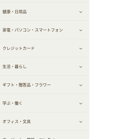
健康・日用品
インナー・下着
グルメ
すべて見る
家電・パソコン・スマートフォン
靴・フットウェア
ドリンク
スキンケア
すべて見る
クレジットカード
小物・かばん
お酒
メイクアップ
健康食品｜青汁・飲料
すべて見る
生活・暮らし
スーツ・フォーマル
食材宅配
ヘアケア
健康食品｜乳酸菌・ケフィア
家電・パソコン・ソフトウェア
すべて見る
ギフト・贈答品・フラワー
メンズ美容
健康食品｜その他
スマホ・携帯電話・SIM
クレジットカード
すべて見る
学ぶ・働く
美容・ダイエット用品
スポーツ・フィットネス
車情報・カーシェア・レンタル
すべて見る
オフィス・文具
脱毛用品
日用品・薬局・からだ
お役立ち
ギフト・贈答品
すべて見る