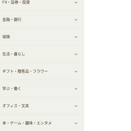
FX・証券・投資
家電・パソコン・ソフトウェア
すべて見る
金融・銀行
通信・レンタルサーバー
クレジットカード
すべて見る
保険
スマホアプリ
FX
すべて見る
生活・暮らし
スマホ・携帯電話・SIM
証券
銀行・ネット銀行
すべて見る
ギフト・贈答品・フラワー
定額制有料コンテンツ
仮想通貨
キャッシング・ローン
保険相談・面談
すべて見る
学ぶ・働く
その他投資
その他金融
住まい・暮らし
すべて見る
オフィス・文具
不動産
ギフト・贈答品
すべて見る
本・ゲーム・趣味・エンタメ
引越し
習い事・学習・学校
すべて見る