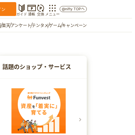
イン
@nifty TOPへ
ガイド
通帳
交換
メニュー
行
楽天
アンケート
テンタメ
ゲーム
キャンペーン
マイショップ
友達紹介
話題のショップ・サービス
ご意見箱