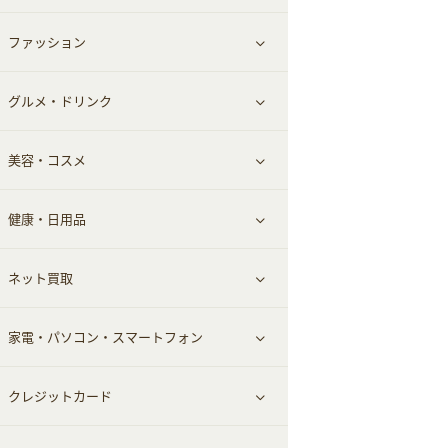
ファッション
すべて見る
グルメ・ドリンク
総合通販
すべて見る
美容・コスメ
ファッション
すべて見る
健康・日用品
インナー・下着
グルメ
すべて見る
ネット買取
スーツ・フォーマル
お酒
ヘアケア
すべて見る
家電・パソコン・スマートフォン
食材宅配
エステ・サロン
スポーツ・フィットネス
すべて見る
クレジットカード
ウォーターサーバー
メンズ美容
日用品・薬局・からだ
ネット買取
すべて見る