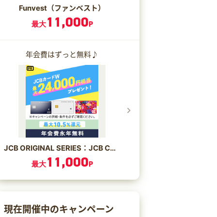
Funvest（ファンベスト）
11,000
最大
P
年会費はずっと無料♪
JCB ORIGINAL SERIES：JCB CARD W/JCB CARD W plus L
11,000
最大
P
現在開催中のキャンペーン