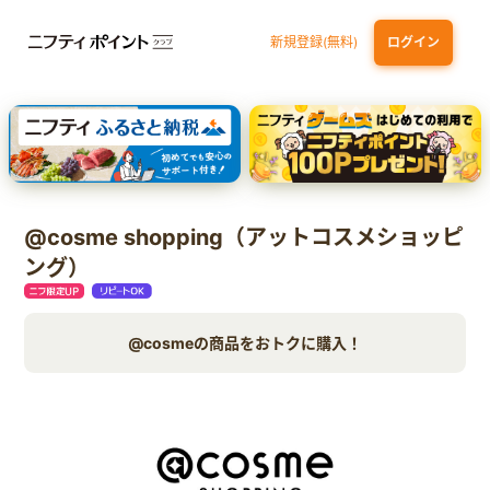
新規登録(無料)
ログイン
エポスカード【最短1週間程度付与】
【親権者さまの代理申込専用】三井住友銀行Oliveお子さま用口座
三井住友カード（NL）
@cosme shopping（アットコスメショッピ
ング）
@cosmeの商品をおトクに購入！