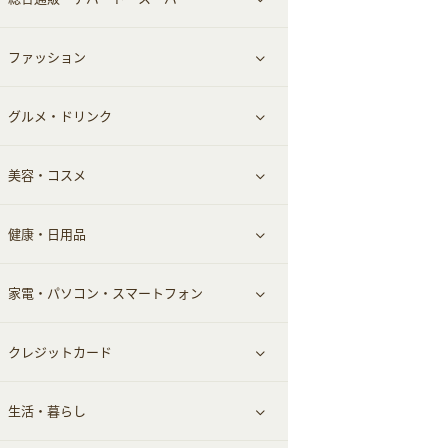
お役立ち
ファッション
すべて見る
赤ちゃん・こども・マタニティ
グルメ・ドリンク
総合通販
すべて見る
ペット
美容・コスメ
デパート・スーパー
ファッション
すべて見る
ふるさと納税
健康・日用品
インナー・下着
グルメ
すべて見る
家電・パソコン・スマートフォン
靴・フットウェア
ドリンク
スキンケア
すべて見る
クレジットカード
小物・かばん
お酒
メイクアップ
健康食品｜青汁・飲料
すべて見る
生活・暮らし
スーツ・フォーマル
食材宅配
ヘアケア
健康食品｜乳酸菌・ケフィア
家電・パソコン・ソフトウェア
すべて見る