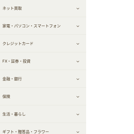
ネット買取
スーツ・フォーマル
お酒
ヘアケア
すべて見る
家電・パソコン・スマートフォン
食材宅配
エステ・サロン
スポーツ・フィットネス
すべて見る
クレジットカード
ウォーターサーバー
メンズ美容
日用品・薬局・からだ
ネット買取
すべて見る
FX・証券・投資
家電・パソコン・ソフトウェア
すべて見る
金融・銀行
通信・レンタルサーバー
クレジットカード
すべて見る
保険
スマホアプリ
FX
すべて見る
生活・暮らし
スマホ・携帯電話・SIM
証券
銀行・ネット銀行
すべて見る
ギフト・贈答品・フラワー
定額制有料コンテンツ
仮想通貨
キャッシング・ローン
保険相談・面談
すべて見る