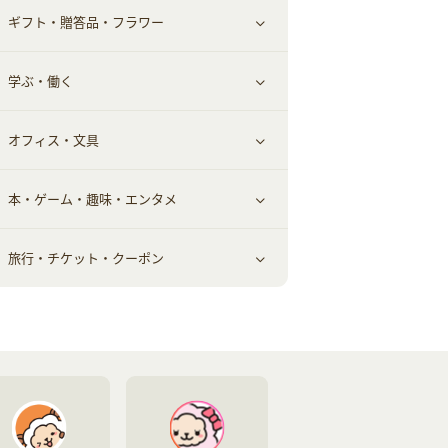
ギフト・贈答品・フラワー
メンズ美容
健康食品｜その他
スマホ・携帯電話・SIM
クレジットカード
すべて見る
学ぶ・働く
美容・ダイエット用品
スポーツ・フィットネス
車情報・カーシェア・レンタル
すべて見る
オフィス・文具
脱毛用品
日用品・薬局・からだ
お役立ち
ギフト・贈答品
すべて見る
本・ゲーム・趣味・エンタメ
美容食品
生活雑貨・家具インテリア
フラワー
習い事・学習・学校
すべて見る
旅行・チケット・クーポン
赤ちゃん・こども・マタニティ
オフィス・文具
すべて見る
ペット
ゲーム・趣味
すべて見る
ふるさと納税
音楽・シネマ・エンタメ
旅行・レジャー・航空券・宿泊
本
チケット・クーポン・チラシ