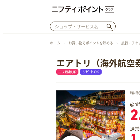
ホーム
お買い物でポイントを貯める
旅行・チケ
エアトリ（海外航空
獲得
@n
2
通常
1