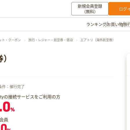
新規会員登録
ログ
（無料）
お買い物
旅
ランキング
マイメニュー
ット・クーポン
旅行・レジャー・航空券・宿泊
エアトリ（海外航空券）
ポイント通帳
ポイント交換
登録情報
券）
その他
お知らせ
初心者ガイド
よくある質問
条件：催行完了
キャンペーン
お問い合わせ
iftyの接続サービスをご利用の方
.0
ログイン
%
会員
.0