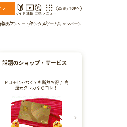
イン
@nifty TOPへ
ガイド
通帳
交換
メニュー
行
楽天
アンケート
テンタメ
ゲーム
キャンペーン
マイショップ
友達紹介
話題のショップ・サービス
ご意見箱
ドコモじゃなくても断然お得♪ 高
還元クレカならコレ！