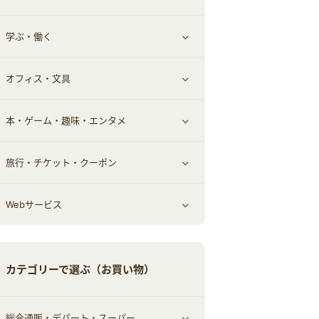
学ぶ・働く
その他投資
その他金融
住まい・暮らし
すべて見る
オフィス・文具
不動産
ギフト・贈答品
すべて見る
本・ゲーム・趣味・エンタメ
引越し
習い事・学習・学校
すべて見る
旅行・チケット・クーポン
エコ・エネルギー
仕事・転職
オフィス・文具
すべて見る
Webサービス
車情報・カーシェア・レンタル
ゲーム・趣味
すべて見る
中古車
音楽・シネマ・エンタメ
旅行・レジャー・航空券・宿泊
すべて見る
カテゴリーで選ぶ（お買い物）
結婚・恋愛
本
チケット・クーポン・チラシ
Webサービス(コミュニティ)
総合通販・デパート・スーパー