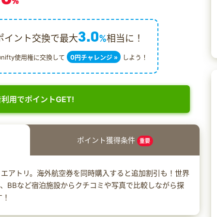
%
3.0
ポイント交換で最大
%
相当に！
@nifty使用権に交換して
0円チャレンジ »
しよう！
利用でポイントGET!
ポイント獲得条件
重要
らエアトリ。海外航空券を同時購入すると追加割引も！世界
ィラ、BBなど宿泊施設からクチコミや写真で比較しながら探
す！