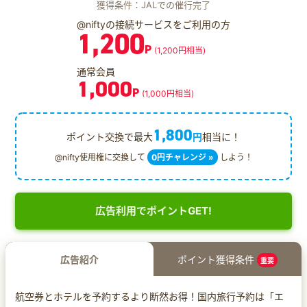
獲得条件：JALでの催行完了
@niftyの接続サービスをご利用の方
1,200
P
(1,200円相当)
通常会員
1,000
P
(1,000円相当)
1,800
ポイント交換で最大
円
相当に！
@nifty使用権に交換して
0円チャレンジ »
しよう！
広告利用でポイントGET!
広告紹介
ポイント獲得条件
重要
航空券とホテルを予約するより断然お得！国内旅行予約は「エ