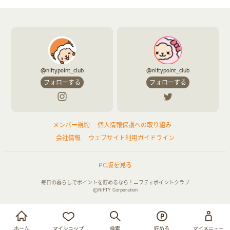
@niftypoint_club
@niftypoint_club
フォローする
フォローする
メンバー規約
個人情報保護への取り組み
会社情報
ウェブサイト利用ガイドライン
PC版を見る
毎日の暮らしでポイントを貯めるなら！ニフティポイントクラブ
©NIFTY Corporation
お買い物・サービス利用で貯める
ログイン
ホーム
マイショップ
検索
貯める
マイメニュー