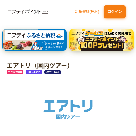
新規登録(無料)
ログイン
dカード
九州カードNEXT
JCB ORIGINAL SERIES：JCBカード S
三井住友カード ゴールド（NL）（家族カード発行）
【実質初月無料】DMM | Disney+(ディズニープラス) セットプラン
エアトリ（国内ツアー）