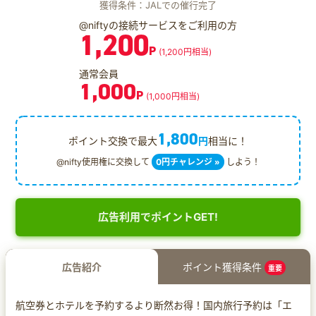
獲得条件：JALでの催行完了
@niftyの接続サービスをご利用の方
1,200
P
(1,200円相当)
通常会員
1,000
P
(1,000円相当)
1,800
ポイント交換で最大
円
相当に！
@nifty使用権に交換して
0円チャレンジ »
しよう！
広告利用でポイントGET!
広告紹介
ポイント獲得条件
重要
航空券とホテルを予約するより断然お得！国内旅行予約は「エ