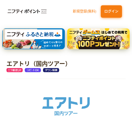
新規登録(無料)
ログイン
dカード GOLD
三井住友カード ゴールド（NL）（家族カード発行）
【実質初月無料】DMM | Disney+(ディズニープラス) セットプラン
SBI証券 確定拠出年金（iDeCo）
エアトリ（国内ツアー）