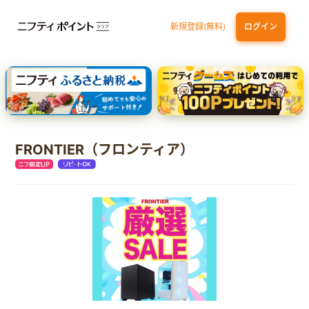
新規登録(無料)
ログイン
dカード GOLD
三井住友カード ゴールド（NL）（家族カード発行）
【実質初月無料】DMM | Disney+(ディズニープラス) セットプラン
SBI証券 確定拠出年金（iDeCo）
FRONTIER（フロンティア）