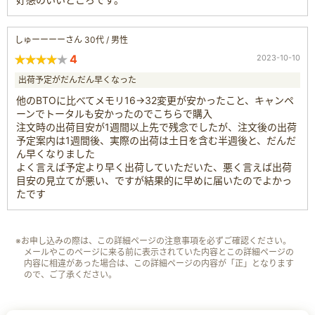
しゅーーーーさん 30代 / 男性
4
2023-10-10
出荷予定がだんだん早くなった
他のBTOに比べてメモリ16→32変更が安かったこと、キャンペ
ーンでトータルも安かったのでこちらで購入
注文時の出荷目安が1週間以上先で残念でしたが、注文後の出荷
予定案内は1週間後、実際の出荷は土日を含む半週後と、だんだ
ん早くなりました
よく言えば予定より早く出荷していただいた、悪く言えば出荷
目安の見立てが悪い、ですが結果的に早めに届いたのでよかっ
たです
※お申し込みの際は、この詳細ページの注意事項を必ずご確認ください。
メールやこのページに来る前に表示されていた内容とこの詳細ページの
内容に相違があった場合は、この詳細ページの内容が「正」となります
ので、ご了承ください。