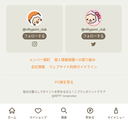
@niftypoint_club
@niftypoint_club
フォローする
フォローする
メンバー規約
個人情報保護への取り組み
会社情報
ウェブサイト利用ガイドライン
PC版を見る
毎日の暮らしでポイントを貯めるなら！ニフティポイントクラブ
©NIFTY Corporation
お買い物・サービス利用で貯める
ログイン
ホーム
マイショップ
検索
貯める
マイメニュー