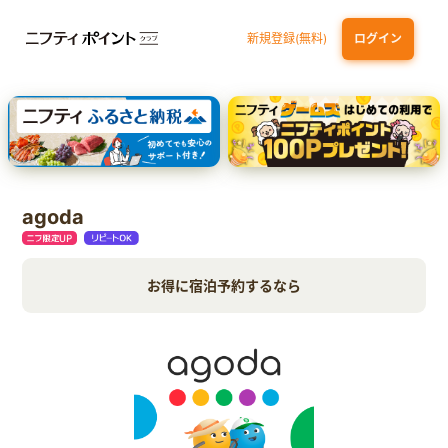
新規登録(無料)
ログイン
三井住友カード ゴールド（NL）（家族カード発行）
dカード GOLD
【実質初月無料】DMM | Disney+(ディズニープラス) セットプラン
SBI証券 確定拠出年金（iDeCo）
agoda
お得に宿泊予約するなら