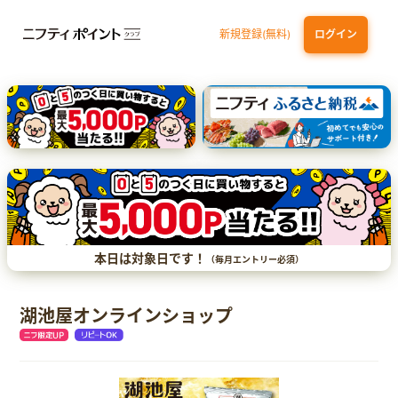
新規登録(無料)
ログイン
三井住友カード（NL）オーロラデザイン
【三井住友銀行口座お持ちの方専用】Olive口座切替
P-one Wiz
ライフカードビジネスライトプラス
dカード
本日は対象日です！
（毎月エントリー必須）
湖池屋オンラインショップ