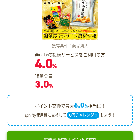
獲得条件：商品購入
@niftyの接続サービスをご利用の方
4.0
%
通常会員
3.0
%
6.0
ポイント交換で最大
%
相当に！
@nifty使用権に交換して
0円チャレンジ »
しよう！
広告利用でポイントGET!