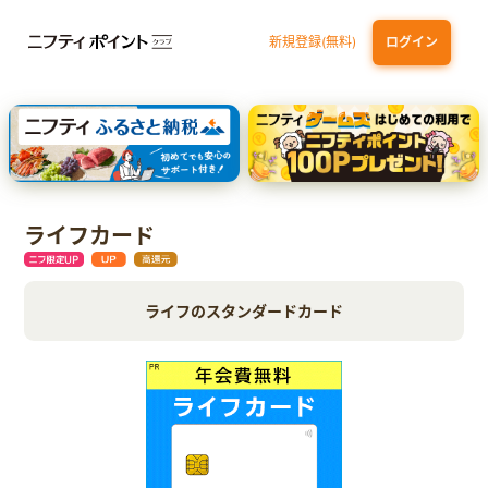
新規登録(無料)
ログイン
dカード
九州カードNEXT
JCB ORIGINAL SERIES：JCBカード S
三井住友カード ゴールド（NL）（家族カード発行）
【実質初月無料】DMM | Disney+(ディズニープラス) セットプラン
ライフカード
ライフのスタンダードカード