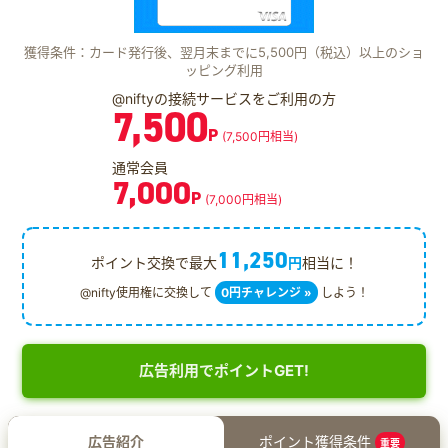
獲得条件：カード発行後、翌月末までに5,500円（税込）以上のショ
ッピング利用
@niftyの接続サービスをご利用の方
7,500
P
(7,500円相当)
通常会員
7,000
P
(7,000円相当)
11,250
ポイント交換で最大
円
相当に！
@nifty使用権に交換して
0円チャレンジ »
しよう！
広告利用でポイントGET!
広告紹介
ポイント獲得条件
重要