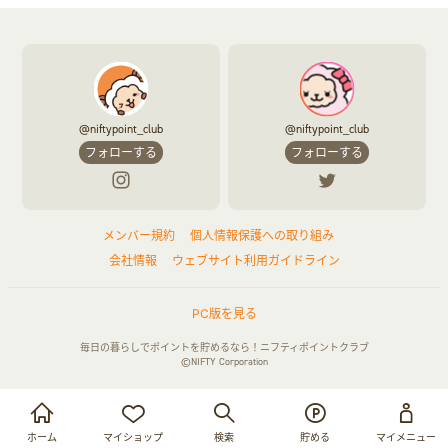
@niftypoint_club
@niftypoint_club
フォローする
フォローする
メンバー規約
個人情報保護への取り組み
会社情報
ウェブサイト利用ガイドライン
PC版を見る
毎日の暮らしでポイントを貯めるなら！ニフティポイントクラブ
©NIFTY Corporation
お買い物・サービス利用で貯める
ログイン
ホーム
マイショップ
検索
貯める
マイメニュー