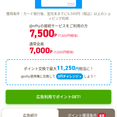
獲得条件：カード発行後、翌月末までに5,500円（税込）以上のショ
ッピング利用
@niftyの接続サービスをご利用の方
7,500
P
(7,500円相当)
通常会員
7,000
P
(7,000円相当)
11,250
ポイント交換で最大
円
相当に！
@nifty使用権に交換して
0円チャレンジ »
しよう！
広告利用でポイントGET!
広告紹介
ポイント獲得条件
重要