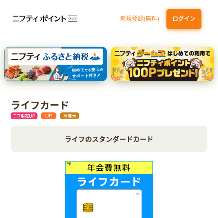
新規登録(無料)
ログイン
dカード GOLD
三井住友カード ゴールド（NL）（家族カード発行）
【実質初月無料】DMM | Disney+(ディズニープラス) セットプラン
SBI証券 確定拠出年金（iDeCo）
ライフカード
ライフのスタンダードカード