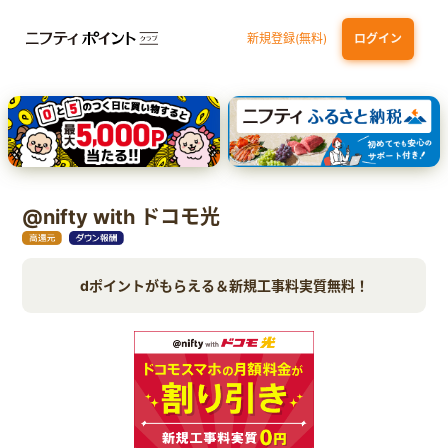
新規登録(無料)
ログイン
三井住友カード（NL）オーロラデザイン
【三井住友銀行口座お持ちの方専用】Olive口座切替
P-one Wiz
ライフカードビジネスライトプラス
dカード
@nifty with ドコモ光
dポイントがもらえる＆新規工事料実質無料！