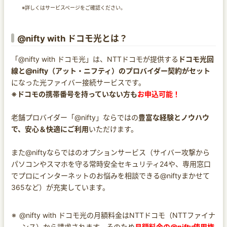
※詳しくはサービスページをご確認ください。
@nifty with ドコモ光とは？
「@nifty with ドコモ光」は、NTTドコモが提供する
ドコモ光回
線と@nifty（アット・ニフティ）のプロバイダー契約がセット
になった光ファイバー接続サービスです。
※ドコモの携帯番号を持っていない方も
お申込可能！
老舗プロバイダー「@nifty」ならではの
豊富な経験とノウハウ
で、安心＆快適にご利用
いただけます。
また@niftyならではのオプションサービス（サイバー攻撃から
パソコンやスマホを守る常時安全セキュリティ24や、専用窓口
でプロにインターネットのお悩みを相談できる@niftyまかせて
365など）が充実しています。
@nifty with ドコモ光の月額料金はNTTドコモ（NTTファイナ
ンス）から請求されます。そのため
月額料金の@nifty使用権