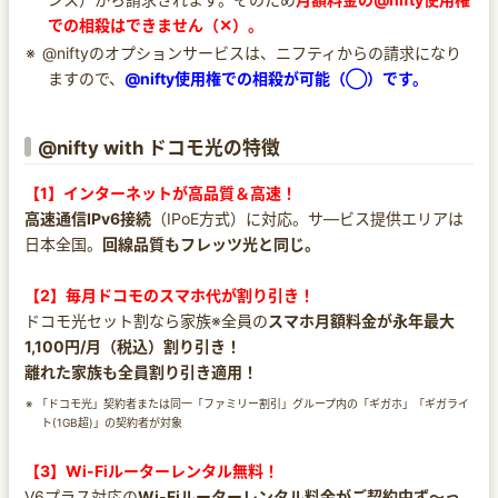
での相殺はできません（✕）。
@niftyのオプションサービスは、ニフティからの請求になり
ますので、
@nifty使用権での相殺が可能（◯）です。
@nifty with ドコモ光の特徴
【1】インターネットが高品質＆高速！
高速通信IPv6接続
（IPoE方式）に対応。サ―ビス提供エリアは
日本全国。
回線品質もフレッツ光と同じ。
【2】毎月ドコモのスマホ代が割り引き！
ドコモ光セット割なら家族※全員の
スマホ月額料金が永年最大
1,100円/月（税込）割り引き！
離れた家族も全員割り引き適用！
「ドコモ光」契約者または同一「ファミリー割引」グループ内の「ギガホ」「ギガライ
ト(1GB超)」の契約者が対象
【3】Wi-Fiルーターレンタル無料！
V6プラス対応の
Wi-Fiルーターレンタル料金がご契約中ず～っ