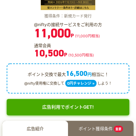
獲得条件：新規カード発行
@niftyの接続サービスをご利用の方
11,000
P
(11,000円相当)
通常会員
10,500
P
(10,500円相当)
16,500
ポイント交換で最大
円
相当に！
@nifty使用権に交換して
0円チャレンジ »
しよう！
広告利用でポイントGET!
広告紹介
ポイント獲得条件
重要