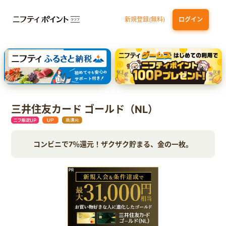
新規登録(無料)
ログイン
dカード GOLD
三井住友カード ゴールド（NL）（家族カード発行）
【実質初月無料】DMM | Disney+(ディズニープラス) セットプラン
SBI証券 確定拠出年金（iDeCo）
三井住友カード ゴールド（NL）
コンビニで7％還元！ザクザク貯まる、金の一枚。