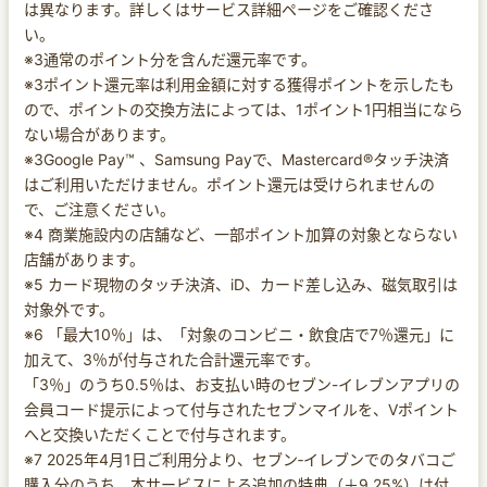
は異なります。詳しくはサービス詳細ページをご確認くださ
い。
※3通常のポイント分を含んだ還元率です。
※3ポイント還元率は利用金額に対する獲得ポイントを示したも
ので、ポイントの交換方法によっては、1ポイント1円相当になら
ない場合があります。
※3Google Pay™ 、Samsung Payで、Mastercard®タッチ決済
はご利用いただけません。ポイント還元は受けられませんの
で、ご注意ください。
※4 商業施設内の店舗など、一部ポイント加算の対象とならない
店舗があります。
※5 カード現物のタッチ決済、iD、カード差し込み、磁気取引は
対象外です。
※6 「最大10％」は、「対象のコンビニ・飲食店で7％還元」に
加えて、3％が付与された合計還元率です。
「3％」のうち0.5％は、お支払い時のセブン-イレブンアプリの
会員コード提示によって付与されたセブンマイルを、Vポイント
へと交換いただくことで付与されます。
※7 2025年4月1日ご利用分より、セブン‐イレブンでのタバコご
購入分のうち、本サービスによる追加の特典（＋9.25%）は付