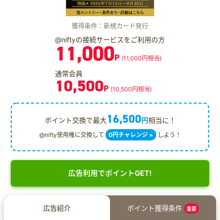
獲得条件：新規カード発行
@niftyの接続サービスをご利用の方
11,000
P
(11,000円相当)
通常会員
10,500
P
(10,500円相当)
16,500
ポイント交換で最大
円
相当に！
@nifty使用権に交換して
0円チャレンジ »
しよう！
広告利用でポイントGET!
広告紹介
ポイント獲得条件
重要