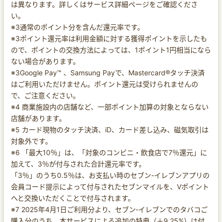
は異なります。詳しくはサービス詳細ページをご確認くださ
い。
※3通常のポイント分を含んだ還元率です。
※3ポイント還元率は利用金額に対する獲得ポイントを示したも
ので、ポイントの交換方法によっては、1ポイント1円相当になら
ない場合があります。
※3Google Pay™ 、Samsung Payで、Mastercard®タッチ決済
はご利用いただけません。ポイント還元は受けられませんの
で、ご注意ください。
※4 商業施設内の店舗など、一部ポイント加算の対象とならない
店舗があります。
※5 カード現物のタッチ決済、iD、カード差し込み、磁気取引は
対象外です。
※6 「最大10％」は、「対象のコンビニ・飲食店で7％還元」に
加えて、3％が付与された合計還元率です。
「3％」のうち0.5％は、お支払い時のセブン-イレブンアプリの
会員コード提示によって付与されたセブンマイルを、Vポイント
へと交換いただくことで付与されます。
※7 2025年4月1日ご利用分より、セブン‐イレブンでのタバコご
購入分のうち、本サービスによる追加の特典（＋9.25%）は付