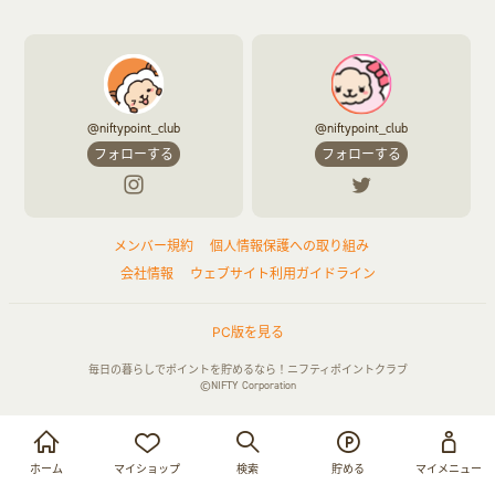
@niftypoint_club
@niftypoint_club
フォローする
フォローする
メンバー規約
個人情報保護への取り組み
会社情報
ウェブサイト利用ガイドライン
PC版を見る
毎日の暮らしでポイントを貯めるなら！ニフティポイントクラブ
©NIFTY Corporation
お買い物・サービス利用で貯める
ログイン
ホーム
マイショップ
検索
貯める
マイメニュー