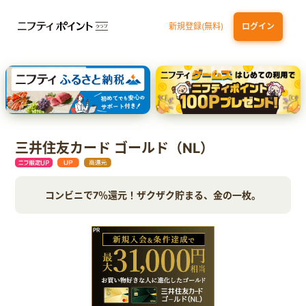
新規登録(無料)
ログイン
dカード
九州カードNEXT
JCB ORIGINAL SERIES：JCBカード S
三井住友カード ゴールド（NL）（家族カード発行）
【実質初月無料】DMM | Disney+(ディズニープラス) セットプラン
三井住友カード ゴールド（NL）
コンビニで7％還元！ザクザク貯まる、金の一枚。