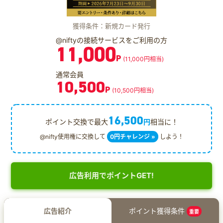
獲得条件：新規カード発行
@niftyの接続サービスをご利用の方
11,000
P
(11,000円相当)
通常会員
10,500
P
(10,500円相当)
16,500
ポイント交換で最大
円
相当に！
@nifty使用権に交換して
0円チャレンジ »
しよう！
広告利用でポイントGET!
広告紹介
ポイント獲得条件
重要