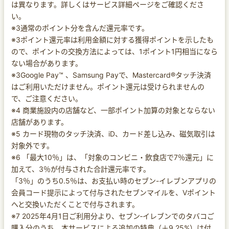
は異なります。詳しくはサービス詳細ページをご確認くださ
い。
※3通常のポイント分を含んだ還元率です。
※3ポイント還元率は利用金額に対する獲得ポイントを示したも
ので、ポイントの交換方法によっては、1ポイント1円相当になら
ない場合があります。
※3Google Pay™ 、Samsung Payで、Mastercard®タッチ決済
はご利用いただけません。ポイント還元は受けられませんの
で、ご注意ください。
※4 商業施設内の店舗など、一部ポイント加算の対象とならない
店舗があります。
※5 カード現物のタッチ決済、iD、カード差し込み、磁気取引は
対象外です。
※6 「最大10％」は、「対象のコンビニ・飲食店で7％還元」に
加えて、3％が付与された合計還元率です。
「3％」のうち0.5％は、お支払い時のセブン-イレブンアプリの
会員コード提示によって付与されたセブンマイルを、Vポイント
へと交換いただくことで付与されます。
※7 2025年4月1日ご利用分より、セブン‐イレブンでのタバコご
購入分のうち、本サービスによる追加の特典（＋9.25%）は付